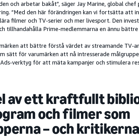
den och arbetar bakåt”, säger Jay Marine, global chef
ing. ”Med den här förändringen kan vi fortsätta att in
lära filmer och TV-serier och mer livesport. Den inve
och tillhandahålla Prime-medlemmarna en ännu bättre 
rumärken att bättre förstå värdet av streamande TV-a
fem sätt för varumärken att nå intresserade målgrupp
Ads-verktyg för att mäta kampanjer och stimulera res
el av ett kraftfullt bibl
gram och filmer som
perna – och kritikerna