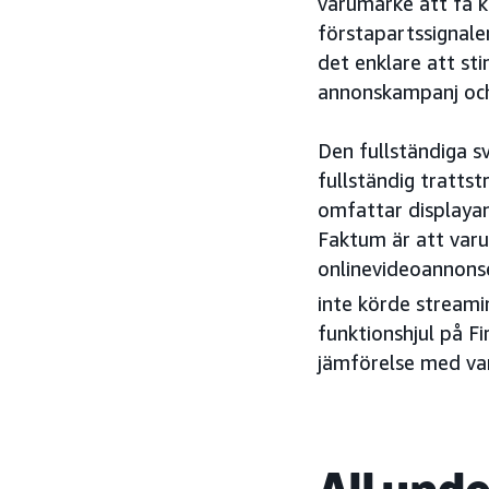
varumärke att få 
förstapartssignale
det enklare att sti
annonskampanj och 
Den fullständiga s
fullständig tratts
omfattar displayan
Faktum är att var
onlinevideoannons
inte körde streami
funktionshjul på F
jämförelse med va