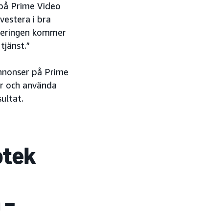
 på Prime Video
vestera i bra
steringen kommer
tjänst.”
nnonser på Prime
er och använda
ultat.
iotek
 –