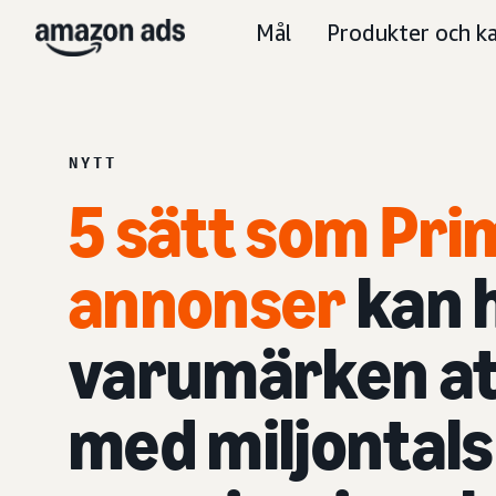
Mål
Produkter och ka
NYTT
5 sätt som Pri
annonser
kan 
varumärken at
med miljontals 