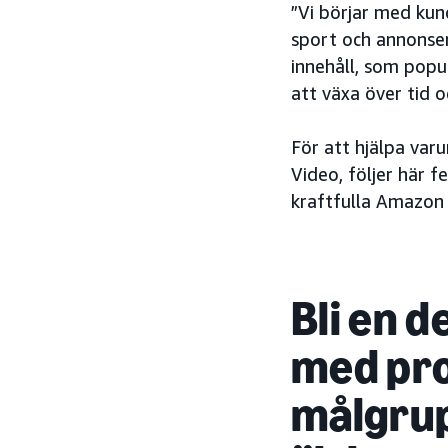
”Vi börjar med kun
sport och annonser
innehåll, som popu
att växa över tid 
För att hjälpa va
Video, följer här 
kraftfulla Amazon 
Bli en d
med pro
målgrup