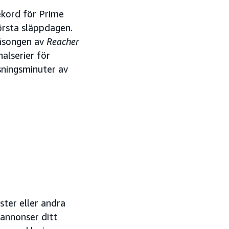
ekord för Prime
örsta släppdagen.
säsongen av
Reacher
alserier för
ningsminuter av
ster eller andra
annonser ditt