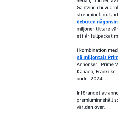
Sedan, i mitten av 
Galitzine i huvudro
streamingfilm. Und
debuten någonsin
miljoner tittare v
ett år fullpackat
I kombination med
nå miljontals Pri
Annonser i Prime Vi
Kanada, Frankrike,
under 2024.
Införandet av anno
premiuminnehåll so
världen över.