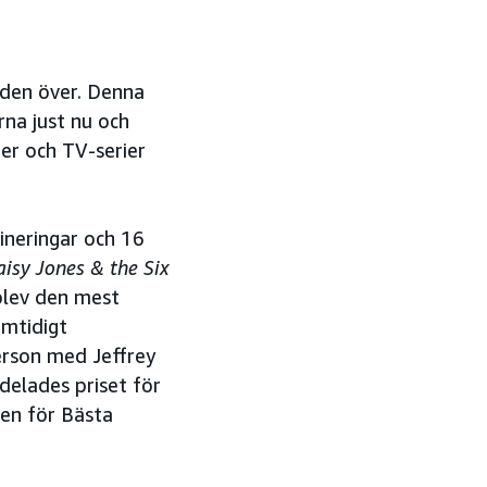
lden över. Denna
na just nu och
er och TV-serier
eringar och 16
aisy Jones & the Six
lev den mest
mtidigt
ferson med Jeffrey
ldelades priset för
ven för Bästa