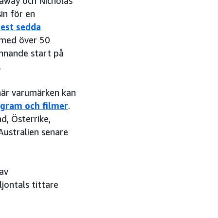
away och Nicholas
in för en
est sedda
 med över 50
ännande start på
.
när varumärken kan
ogram och filmer
.
d, Österrike,
Australien senare
 av
jontals tittare