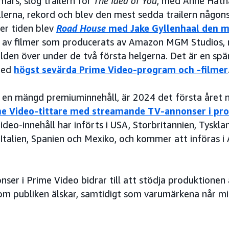
mars, slog trailern för
The Idea of You
, med Anne Hath
llerna, rekord och blev den mest sedda trailern någons
er tiden blev
Road House
med Jake Gyllenhaal den m
av filmer som producerats av Amazon MGM Studios,
ärlden över under de två första helgerna. Det är en sp
 med
högst sevärda Prime Video-program och -filmer
 en mängd premiuminnehåll, är 2024 det första året 
me Video-tittare med streamande TV-annonser i pr
deo-innehåll har införts i USA, Storbritannien, Tysklan
 Italien, Spanien och Mexiko, och kommer att införas i 
nser i Prime Video bidrar till att stödja produktionen
m publiken älskar, samtidigt som varumärkena når mil