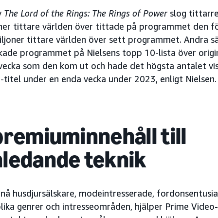
v
The Lord of the Rings: The Rings of Power
slog tittarr
ner tittare världen över tittade på programmet den f
ljoner tittare världen över sett programmet. Andra 
kade programmet på Nielsens topp 10-lista över origin
ecka som den kom ut och hade det högsta antalet vis
titel under en enda vecka under 2023, enligt Nielsen.
premiuminnehåll till
ledande teknik
 nå husdjursälskare, modeintresserade, fordonsentusia
ika genrer och intresseområden, hjälper Prime Video-