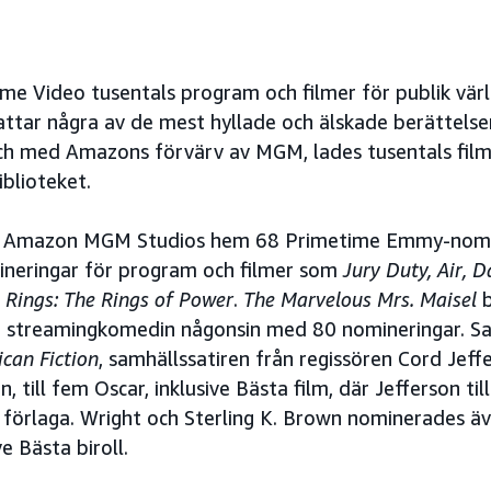
ime Video tusentals program och filmer för publik vär
ttar några av de mest hyllade och älskade berättelser
ch med Amazons förvärv av MGM, lades tusentals film
iblioteket.
Amazon MGM Studios hem 68 Primetime Emmy-nomin
neringar för program och filmer som
Jury Duty, Air, D
 Rings: The Rings of Power
.
The Marvelous Mrs. Maisel
b
streamingkomedin någonsin med 80 nomineringar. Sa
can Fiction
, samhällssatiren från regissören Cord Jef
, till fem Oscar, inklusive Bästa film, där Jefferson til
förlaga. Wright och Sterling K. Brown nominerades ä
e Bästa biroll.