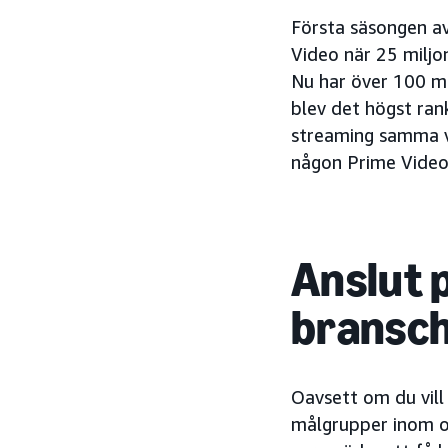
Första säsongen a
Video när 25 miljo
Nu har över 100 mi
blev det högst ran
streaming samma v
någon Prime Video-
Anslut 
bransch
Oavsett om du vill
målgrupper inom ol