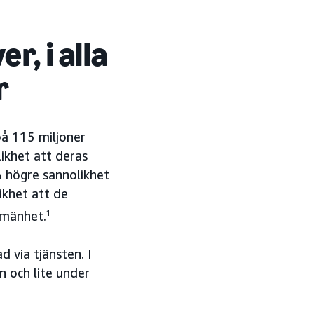
r, i alla
r
å 115 miljoner
ikhet att deras
% högre sannolikhet
ikhet att de
lmänhet.
1
 via tjänsten. I
n och lite under