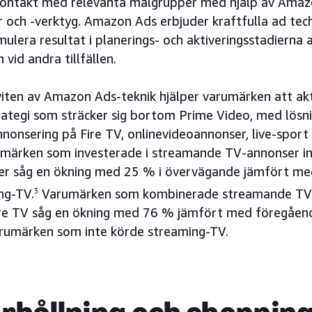
kontakt med relevanta målgrupper med hjälp av Amazo
r och -verktyg. Amazon Ads erbjuder kraftfulla ad te
mulera resultat i planerings- och aktiveringsstadierna 
vid andra tillfällen.
viten av Amazon Ads-teknik hjälper varumärken att ak
trategi som sträcker sig bortom Prime Video, med lös
nonsering på Fire TV, onlinevideoannonser, live-sport
umärken som investerade i streamande TV-annonser i
er såg en ökning med 25 % i övervägande jämfört m
ng-TV.
3
Varumärken som kombinerade streamande TV
ire TV såg en ökning med 76 % jämfört med föregåend
rumärken som inte körde streaming-TV.