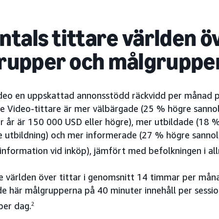
ntals tittare världen öve
rupper och målgruppe
ideo en uppskattad annonsstödd räckvidd per månad p
me Video-tittare är mer välbärgade (25 % högre sannol
r år är 150 000 USD eller högre), mer utbildade (18 
e utbildning) och mer informerade (27 % högre sannol
information vid inköp), jämfört med befolkningen i al
e världen över tittar i genomsnitt 14 timmar per månad
de här målgrupperna på 40 minuter innehåll per sessio
per dag.
2