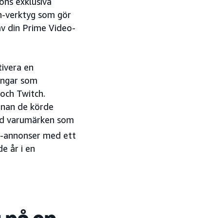
ns exklusiva
ch-verktyg som gör
av din Prime Video-
tivera en
ningar som
 och Twitch.
nnan de körde
ed varumärken som
-annonser med ett
e år i en