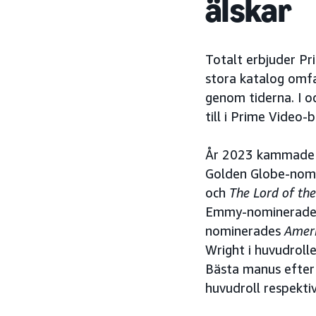
älskar
Totalt erbjuder Pr
stora katalog omfa
genom tiderna. I o
till i Prime Video-b
År 2023 kammade 
Golden Globe-nomi
och
The Lord of the
Emmy-nominerade 
nominerades
Ameri
Wright i huvudrollen
Bästa manus efter 
huvudroll respektiv