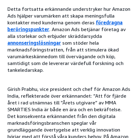
Detta fortsatta erkännande understryker hur Amazon
Ads hjälper varumärken att skapa meningsfulla
kontakter med kunderna genom deras
föredragna
beröringspunkter
. Amazon Ads betjänar företag av
alla storlekar och erbjuder skräddarsydda
annonseringslösningar
som stöder hela
marknadsföringstratten, från att stimulera ökad
varumärkeskännedom till övervägande och köp,
samtidigt som de levererar värdefull forskning och
tankeledarskap.
Girish Prabhu, vice president och chef för Amazon Ads
India, reflekterade över erkännandet: ”Att för fjärde
året i rad utnämnas till ”Årets utgivare” av MMA
SMARTIES India är både en ära och en bekräftelse.
Det konsekventa erkännandet från den digitala
marknadsföringsbranschen speglar vår
grundläggande övertygelse att verklig innovation
börjar med att förstå våra kunders behov. På Amazon