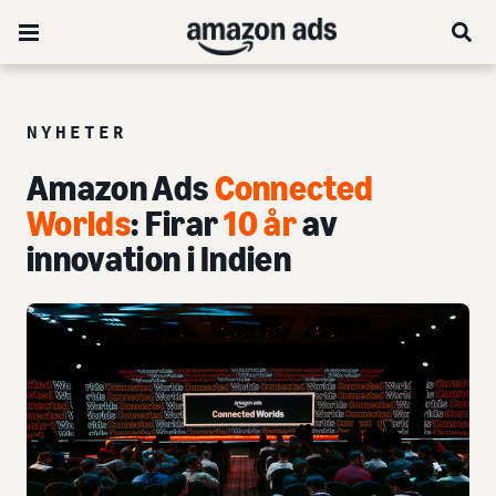
NYHETER
Amazon Ads
Connected
Worlds
: Firar
10 år
av
innovation i Indien