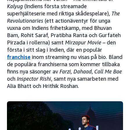
Kalyug
(Indiens första streamade
superhjälteserie med riktiga skådespelare),
The
Revolutionaries
(ett actionäventyr för unga
vuxna om Indiens frihetskamp, med Bhuvan
Bam, Rohit Saraf, Pratibha Ranta och Gurfateh
Pirzada i rollerna) samt
Mirzapur Movie
– den
första i sitt slag i Indien, där en populär
franchise
inom streaming nu visas på bio. Bland
de populära franchiserna som kommer tillbaka
finns nya säsonger av
Farzi, Dahaad
,
Call Me Bae
och
Inspector Rishi
, samt nya samarbeten med
Alia Bhatt och Hrithik Roshan.