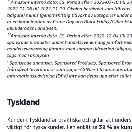
13
Amazons interna data, ES. Period efter: 2022-07-10 till 
2022-11-06 till 2022-11-19. Ökning beräknad som (tillvä
tidigare) minus (genomsnittlig tillväxt av kategorier un
är en kombination av Prime Day och Black Friday/Cyber M
inkluderades i analysen.
14
Amazons interna data, ES. Period efter: 2022-12-04 till 2
sponsrade produkter under handelsevenemang jämfört med sa
handelsevenemang jämfört med samma tidsperiod tidigare). 
togs med i analysen
*
Sponsrade annonser: Sponsored Products, Sponsored Brands
från såväl leverantörs- som säljar-ASIN:er tillsammans uta
informationssidvisning (DPV) inte kan delas upp efter sälja
Tyskland
Kunder i Tyskland är praktiska och gillar att unde
viktigt för tyska kunder. I en enkät sa
39 % av kund