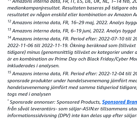
Amazons interna data, FR, IT, ES, DE, UK, NL, 1–14 feb, 
mediankampanjresultat. Resultaten baseras på tidigare obs
resultatet av någon enskild eller kombination av Amazon 
12
Amazons interna data, FR, 16–29 maj, 2022. Analys byggd
13
Amazons interna data, FR, 6–19 juni, 2022. Analys byggd 
14
Amazons interna data, FR. Period efter: 2022-07-10 till 
2022-11-06 till 2022-11-19. Ökning beräknad som (tillvä
tidigare) minus (genomsnittlig tillväxt av kategorier un
är en kombination av Prime Day och Black Friday/Cyber M
inkluderades i analysen.
15
Amazons interna data, FR. Period efter: 2022-12-04 till 2
sponsrade produkter under handelsevenemang jämfört med sa
handelsevenemang jämfört med samma tidsperiod tidigare). 
togs med i analysen
*
Sponsrade annonser: Sponsored Products,
Sponsored Bra
från såväl leverantörs- som säljar-ASIN:er tillsammans uta
informationssidvisning (DPV) inte kan delas upp efter sälja