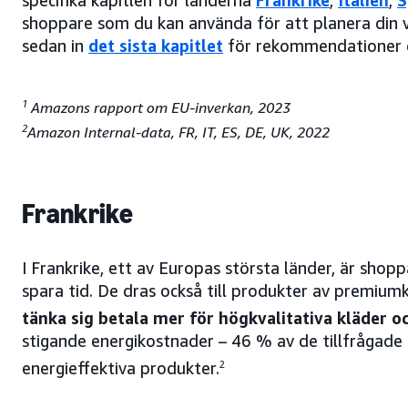
specifika kapitlen för länderna
Frankrike
,
Italien
,
S
shoppare som du kan använda för att planera din var
sedan in
det sista kapitlet
för rekommendationer o
1
Amazons rapport om EU-inverkan, 2023
2
Amazon Internal-data, FR, IT, ES, DE, UK, 2022
Frankrike
I Frankrike, ett av Europas största länder, är shop
spara tid. De dras också till produkter av premiumk
tänka sig betala mer för högkvalitativa kläder o
stigande energikostnader – 46 % av de tillfrågade 
energieffektiva produkter.
2