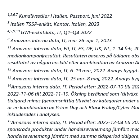
1,2,6,7
Kundlivsstilar i Italien, Passport, juni 2022
3
Italien TSSP-enkät, Kantar, Italien, 2023
4,5,9,10
GWI-enkätdata, IT, Q1–Q4 2022
8
Amazons interna data, IT, mar 26–apr 1, 2023
11
Amazons interna data, FR, IT, ES, DE, UK, NL, 1–14 feb, 
mediankampanjresultat. Resultaten baseras på tidigare obs
resultatet av någon enskild eller kombination av Amazon 
12
Amazons interna data, IT, 6–19 mar, 2022. Analys byggd 
13
Amazons interna data, IT, 25 apr–8 maj, 2022. Analys byg
14
Amazons interna data, IT. Period efter: 2022-07-10 till 2
2022-11-06 till 2022-11-19. Ökning beräknad som (tillvä
tidigare) minus (genomsnittlig tillväxt av kategorier un
är en kombination av Prime Day och Black Friday/Cyber M
inkluderades i analysen.
15
Amazons interna data, IT. Period efter: 2022-12-04 till 2
sponsrade produkter under handelsevenemang jämfört med sa
handelsevenemang jämfört med samma tidsperiod tidigare). 