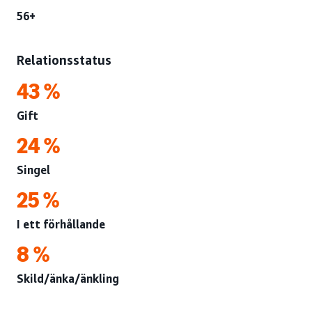
56+
Relationsstatus
43 %
Gift
24 %
Singel
25 %
I ett förhållande
8 %
Skild/änka/änkling