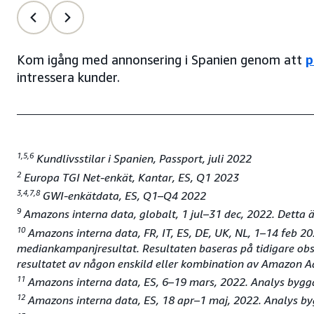
Kom igång med annonsering i Spanien genom att
p
intressera kunder.
1,5,6
Kundlivsstilar i Spanien, Passport, juli 2022
2
Europa TGI Net-enkät, Kantar, ES, Q1 2023
3,4,7,8
GWI-enkätdata, ES, Q1–Q4 2022
9
Amazons interna data, globalt, 1 jul–31 dec, 2022. Detta ä
10
Amazons interna data, FR, IT, ES, DE, UK, NL, 1–14 feb 2
mediankampanjresultat. Resultaten baseras på tidigare obs
resultatet av någon enskild eller kombination av Amazon 
11
Amazons interna data, ES, 6–19 mars, 2022. Analys byggd
12
Amazons interna data, ES, 18 apr–1 maj, 2022. Analys by