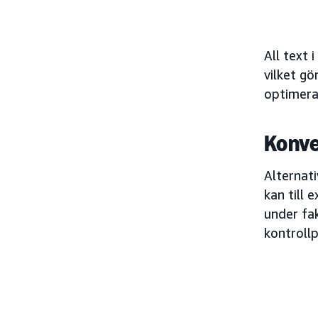
All text 
vilket gö
optimera
Konve
Alternati
kan till 
under fak
kontroll