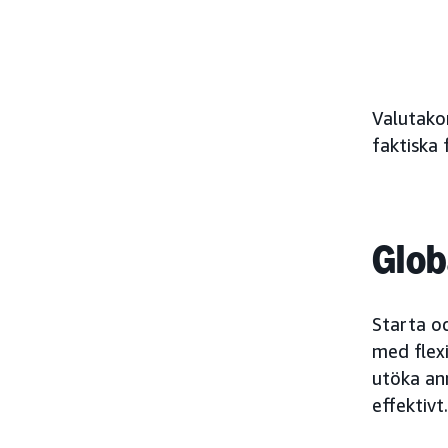
Valutakon
faktiska 
Glob
Starta o
med flexi
utöka an
effektivt.