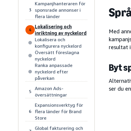
Kampanjhanteraren för
Språ
sponsrade annonser i
3
flera länder
Lokalisering och
4
Med anno
inriktning av nyckelord
kampanjst
Lokalisera och
konfigurera nyckelord
resultat i
Översätt föreslagna
nyckelord
Byt s
Ranka anpassade
nyckelord efter
påverkan
Alternati
Amazon Ads-
ser du en
5
översättningar
Expansionsverktyg för
flera länder för Brand
6
Store
Global fakturering och