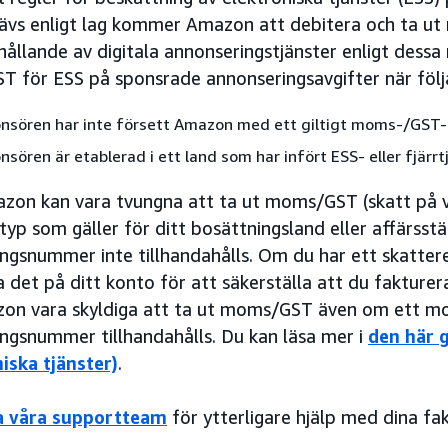
rävs enligt lag kommer Amazon att debitera och ta 
hållande av digitala annonseringstjänster enligt dessa 
 för ESS på sponsrade annonseringsavgifter när följan
nsören har inte försett Amazon med ett giltigt moms-/GST
sören är etablerad i ett land som har infört ESS- eller fjärrt
on kan vara tvungna att ta ut moms/GST (skatt på va
yp som gäller för ditt bosättningsland eller affärsst
ringsnummer inte tillhandahålls. Om du har ett skatte
a det på ditt konto för att säkerställa att du fakturera
on vara skyldiga att ta ut moms/GST även om ett 
ingsnummer tillhandahålls. Du kan läsa mer i
den här 
iska tjänster)
.
a våra supportteam
för ytterligare hjälp med dina fak