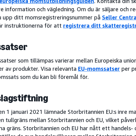
europeiska momsutbildningsguiden
. Kontakta din s
are information och vägledning. Om du är säljare och 
u upp ditt momsregistreringsnummer på
Seller Centra
är instruktionerna för att
registrera ditt skatteregi
satser
atser som tillämpas varierar mellan Europeiska unio
er av produkter. Visa relevanta
EU-momssatser
per pr
omssats som du kan bli föremål för.
agstiftning
en 1 januari 2021 lämnade Storbritannien EU:s inre ma
en tullgräns mellan Storbritannien och EU, vilket påv
na gräns. Storbritannien och EU har nått ett handels-