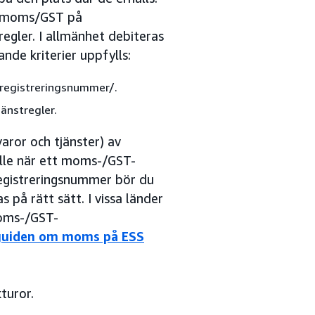
ut moms/GST på
regler. I allmänhet debiteras
de kriterier uppfylls:
-registreringsnummer/.
jänstregler.
ror och tjänster) av
älle när ett moms-/GST-
registreringsnummer bör du
s på rätt sätt. I vissa länder
moms-/GST-
guiden om moms på ESS
turor.