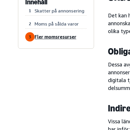
Innehåll
Skatter på annonsering
1
Det kan 
annonskam
Moms på sålda varor
2
olika typ
Fler momsresurser
3
Oblig
Dessa avg
annonser 
digitala 
delsumm
Indir
Vissa län
har inför