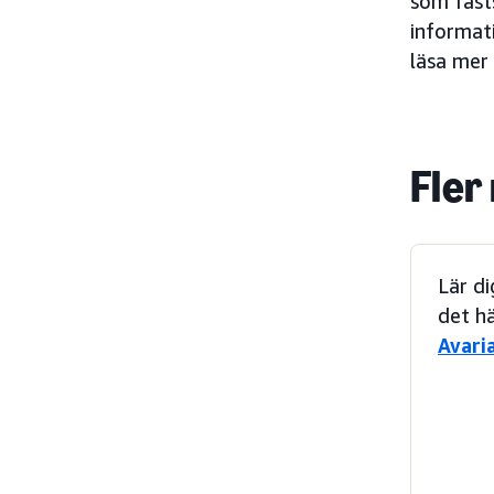
som fasts
informat
läsa mer
Fler
Lär d
det hä
Avari