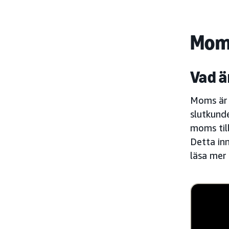
Moms
Vad 
Moms är e
slutkunde
moms til
Detta in
läsa mer