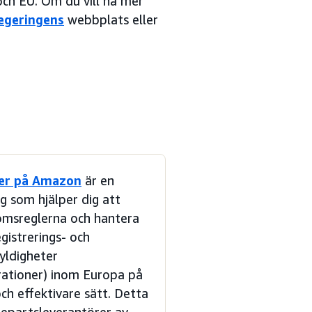
och EU. Om du vill ha mer
regeringens
webbplats eller
er på Amazon
är en
ng som hjälper dig att
omsreglerna och hantera
istrerings- och
kyldigheter
ationer) inom Europa på
och effektivare sätt. Detta
djepartsleverantörer av