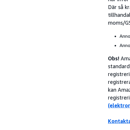
Där så k
tillhanda
moms/GST
Anno
Annon
Obs!
Amaz
standardt
registre
registrer
kan Amaz
registrer
(elektron
Kontakt