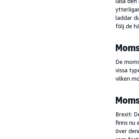
läsa den
ytterlig
laddar d
följ de h
Moms
De momss
vissa typ
vilken m
Momsl
Brexit: D
finns nu 
över den