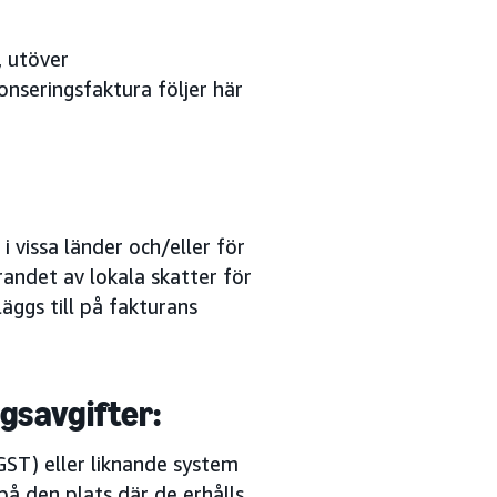
, utöver
onseringsfaktura följer här
i vissa länder och/eller för
randet av lokala skatter för
äggs till på fakturans
gsavgifter:
GST) eller liknande system
på den plats där de erhålls.