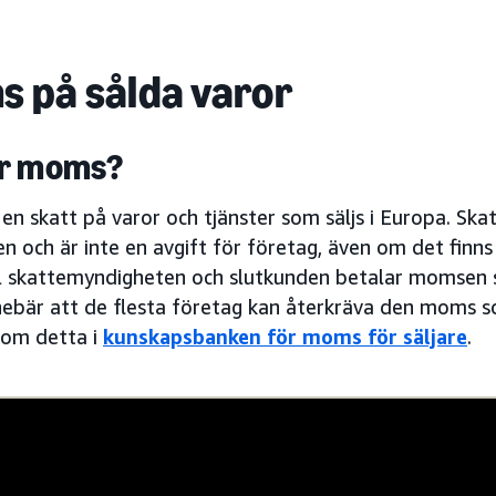
 på sålda varor
är moms?
n skatt på varor och tjänster som säljs i Europa. Skat
n och är inte en avgift för företag, även om det finns
l skattemyndigheten och slutkunden betalar momsen so
nebär att de flesta företag kan återkräva den moms s
 om detta i
kunskapsbanken för moms för säljare
.