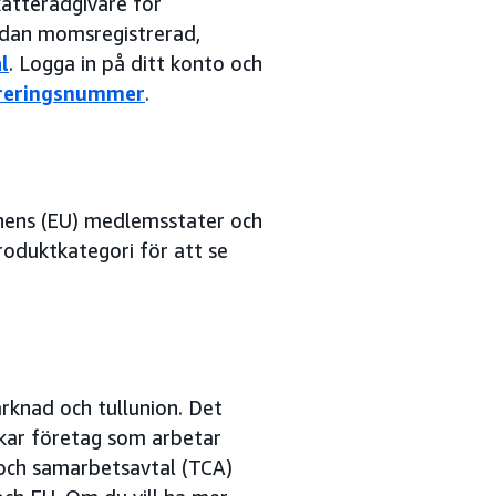
katterådgivare för
redan momsregistrerad,
l
. Logga in på ditt konto och
streringsnummer
.
nens (EU) medlemsstater och
oduktkategori för att se
rknad och tullunion. Det
erkar företag som arbetar
 och samarbetsavtal (TCA)