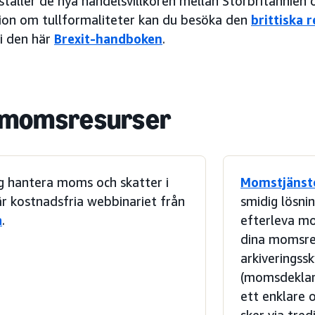
täller de nya handelsvillkoren mellan Storbritannien 
ion om tullformaliteter kan du besöka den
brittiska 
 i den här
Brexit-handboken
.
 momsresurser
ig hantera moms och skatter i
Momstjänst
r kostnadsfria webbinariet från
smidig lösni
a
.
efterleva m
dina momsreg
arkiveringss
(momsdeklar
ett enklare 
sker via tre