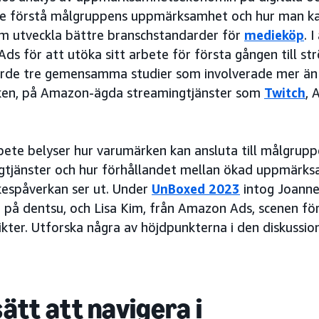
re förstå målgruppens uppmärksamhet och hur man k
m utveckla bättre branschstandarder för
medieköp
. 
ds för att utöka sitt arbete för första gången till 
de tre gemensamma studier som involverade mer än 
en, på Amazon-ägda streamingtjänster som
Twitch
, 
bete belyser hur varumärken kan ansluta till målgrup
gtjänster och hur förhållandet mellan ökad uppmärk
espåverkan ser ut. Under
UnBoxed 2023
intog Joanne
g på dentsu, och Lisa Kim, från Amazon Ads, scenen fö
ikter. Utforska några av höjdpunkterna i den diskussio
sätt att navigera i