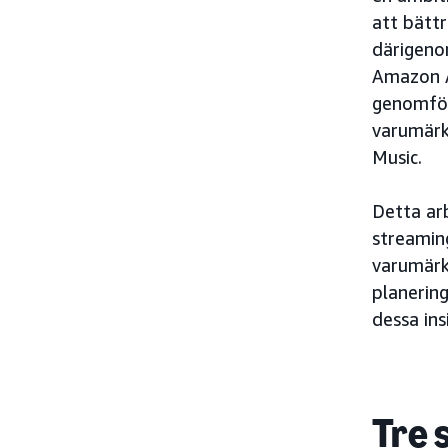
att bätt
därigeno
Amazon A
genomför
varumärk
Music.
Detta ar
streamin
varumärk
planerin
dessa ins
Tre 