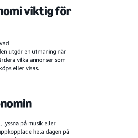
mi viktig för
 vad
en utgör en utmaning när
ärdera vilka annonser som
öps eller visas.
onomin
 lyssna på musik eller
 uppkopplade hela dagen på