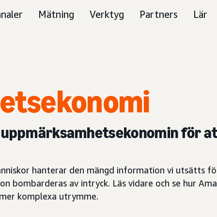
naler
Mätning
Verktyg
Partners
Lär
etsekonomi
i uppmärksamhetsekonomin för att
skor hanterar den mängd information vi utsätts för,
ron bombarderas av intryck. Läs vidare och se hur Am
lltmer komplexa utrymme.