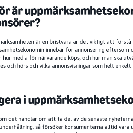
ör är uppmärksamhetsekono
onsörer?
ärksamheten är en bristvara är det viktigt att förstå
amhetsekonomin innebär för annonsering eftersom d
er hur media för närvarande köps, och hur man ska utv
ses och hörs och vilka annonsvisningar som helt enkelt k
igera i uppmärksamhetsek
om det handlar om att ta del av de senaste nyheterna,
underhållning, så försöker konsumenterna alltid vara