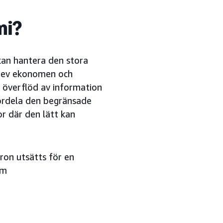
mi?
an hantera den stora
krev ekonomen och
 överflöd av information
ördela den begränsade
r där den lätt kan
ron utsätts för en
om