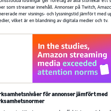
nsstödda lösningar ger företag av alla storlekar ett s
er som streamar innehåll. Annonser på Twitch, Ama
nererade mer visnings- och lyssningstid jämfört med
dier, vilket är en blandning av digitala medier och tv.
ksamhetsnivåer för annonser jämfört med
rksamhetsnormer