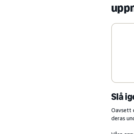
upp
Slå i
Oavsett 
deras und