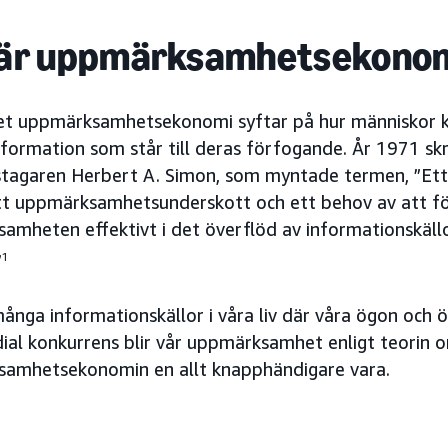
 är uppmärksamhetsekono
t uppmärksamhetsekonomi syftar på hur människor k
formation som står till deras förfogande. År 1971 s
stagaren Herbert A. Simon, som myntade termen, ”Ett
tt uppmärksamhetsunderskott och ett behov av att f
amheten effektivt i det överflöd av informationskällo
”
1
nga informationskällor i våra liv där våra ögon och ö
ial konkurrens blir vår uppmärksamhet enligt teorin 
amhetsekonomin en allt knapphändigare vara.