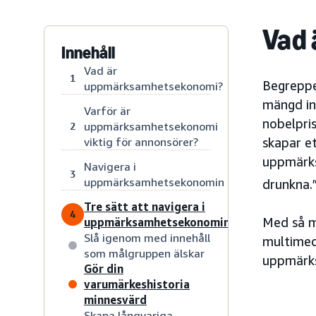
Vad
Innehåll
Vad är
1
Begreppe
uppmärksamhetsekonomi?
mängd in
Varför är
nobelpri
uppmärksamhetsekonomi
2
viktig för annonsörer?
skapar e
uppmärks
Navigera i
3
uppmärksamhetsekonomin
drunkna.
Tre sätt att navigera i
4
Med så må
uppmärksamhetsekonomin
Slå igenom med innehåll
multimed
som målgruppen älskar
uppmärks
Gör din
varumärkeshistoria
minnesvärd
Skapa långvariga