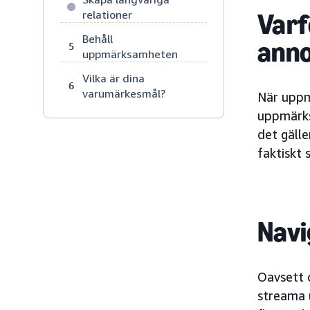
relationer
Varf
Behåll
ann
5
uppmärksamheten
Vilka är dina
6
varumärkesmål?
När uppm
uppmärks
det gäll
faktiskt 
Nav
Oavsett 
streama 