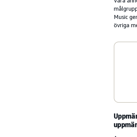
Våra anno
målgrupp
Music ge
övriga me
Uppmär
uppmä