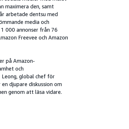
an maximera den, samt
I år arbetade dentsu med
strömmande media och
1 000 annonser från 76
Amazon Freevee och Amazon
per på Amazon-
samhet och
 Leong, global chef för
r en djupare diskussion om
nen genom att läsa vidare.