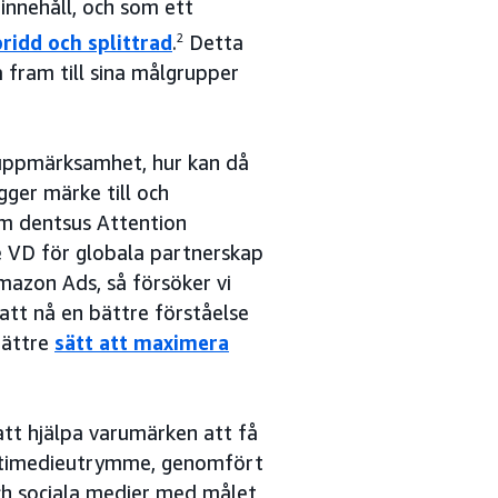
innehåll, och som ett
ridd och splittrad
.
2
Detta
 fram till sina målgrupper
 uppmärksamhet, hur kan då
gger märke till och
om dentsus Attention
e VD för globala partnerskap
azon Ads, så försöker vi
t nå en bättre förståelse
 bättre
sätt att maximera
att hjälpa varumärken att få
multimedieutrymme, genomfört
ch sociala medier med målet