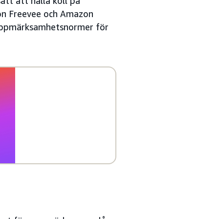
ätt att hålla koll på
zon Freevee och Amazon
 uppmärksamhetsnormer för