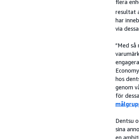
flera en
resultat
har inneb
via dess
”Med så 
varumärke
engagera
Economy-
hos dent
genom vå
för dessa
målgrup
Dentsu o
sina ann
en ambit