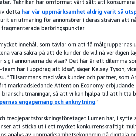
heter. Tekniken har omformat vårt sätt att konsumera 
 av detta
har vår uppmärksamhet aldrig varit så utsp
urit en utmaning för annonsörer i deras strävan att nå
a fragmenterade beröringspunkter.
mycket innehåll som tävlar om att få målgruppernas
na vara säkra på att de kunder de vill nå verkligen lä
r sig i annonserna de visar? Det här är ett dilemma s
team har i uppdrag att lösa”, säger Kelsey Tyson, vic
su. ”Tillsammans med våra kunder och partner, som Am
rt marknadsledande Attention Economy-erbjudande at
 branschutmaningar, så att vi kan hjälpa till att hitta
pernas engagemang och anknytning
.”
ch tredjepartsforskningsföretaget Lumen har, i syfte 
onser att sticka ut i ett mycket konkurrenskraftigt 
iös analys av uppmärksamhetsekonomin på digitala o