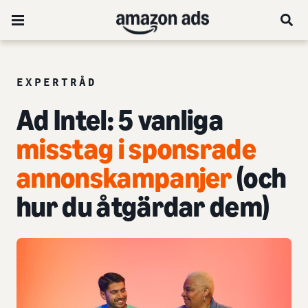
EXPERTRÅD
Ad Intel:
5 vanliga
misstag i sponsrade
annonskampanjer
(och
hur du åtgärdar dem)