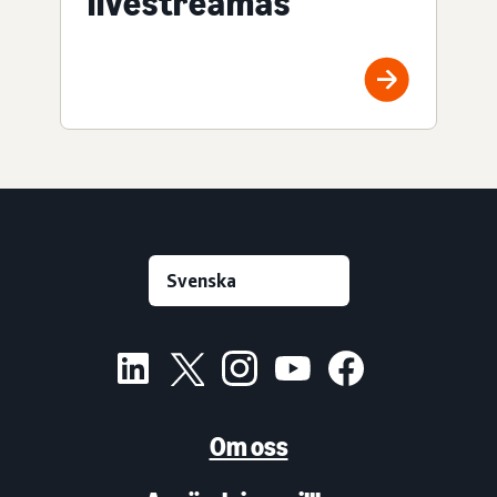
livestreamas
Om oss