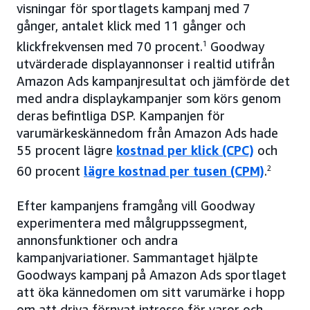
visningar för sportlagets kampanj med 7
gånger, antalet klick med 11 gånger och
klickfrekvensen med 70 procent.
1
Goodway
utvärderade displayannonser i realtid utifrån
Amazon Ads kampanjresultat och jämförde det
med andra displaykampanjer som körs genom
deras befintliga DSP. Kampanjen för
varumärkeskännedom från Amazon Ads hade
55 procent lägre
kostnad per klick (CPC)
och
60 procent
lägre kostnad per tusen (CPM)
.
2
Efter kampanjens framgång vill Goodway
experimentera med målgruppssegment,
annonsfunktioner och andra
kampanjvariationer. Sammantaget hjälpte
Goodways kampanj på Amazon Ads sportlaget
att öka kännedomen om sitt varumärke i hopp
om att driva förnyat intresse för varor och