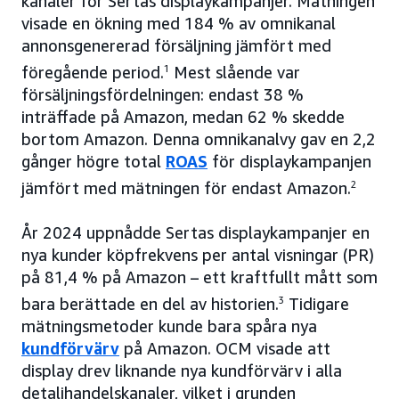
kanaler för Sertas displaykampanjer. Mätningen
visade en ökning med 184 % av omnikanal
annonsgenererad försäljning jämfört med
föregående period.
1
Mest slående var
försäljningsfördelningen: endast 38 %
inträffade på Amazon, medan 62 % skedde
bortom Amazon. Denna omnikanalvy gav en 2,2
gånger högre total
ROAS
för displaykampanjen
jämfört med mätningen för endast Amazon.
2
År 2024 uppnådde Sertas displaykampanjer en
nya kunder köpfrekvens per antal visningar (PR)
på 81,4 % på Amazon – ett kraftfullt mått som
bara berättade en del av historien.
3
Tidigare
mätningsmetoder kunde bara spåra nya
kundförvärv
på Amazon. OCM visade att
display drev liknande nya kundförvärv i alla
detaljhandelskanaler, vilket i grunden