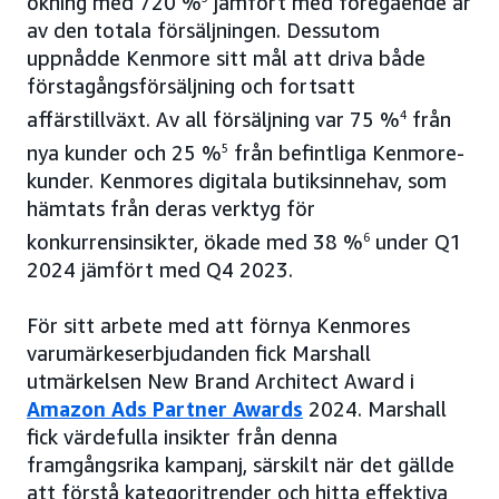
ökning med 720 %
jämfört med föregående år
av den totala försäljningen. Dessutom
uppnådde Kenmore sitt mål att driva både
förstagångsförsäljning och fortsatt
affärstillväxt. Av all försäljning var 75 %
4
från
nya kunder och 25 %
5
från befintliga Kenmore-
kunder. Kenmores digitala butiksinnehav, som
hämtats från deras verktyg för
konkurrensinsikter, ökade med 38 %
6
under Q1
2024 jämfört med Q4 2023.
För sitt arbete med att förnya Kenmores
varumärkeserbjudanden fick Marshall
utmärkelsen New Brand Architect Award i
Amazon Ads Partner Awards
2024. Marshall
fick värdefulla insikter från denna
framgångsrika kampanj, särskilt när det gällde
att förstå kategoritrender och hitta effektiva