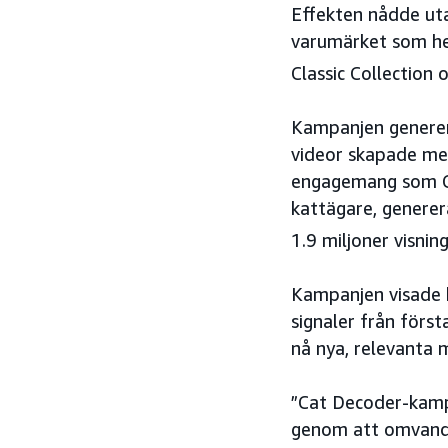
Effekten nådde uta
varumärket som hel
Classic Collection 
Kampanjen generer
videor skapade med
engagemang som Cat
kattägare, generer
1.9 miljoner visnin
Kampanjen visade 
signaler från förs
nå nya, relevanta 
”Cat Decoder-kampa
genom att omvandla