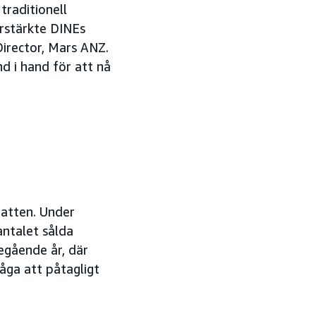
raditionell
rstärkte DINEs
Director, Mars ANZ.
d i hand för att nå
ratten. Under
antalet sålda
gående år, där
åga att påtagligt