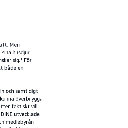
katt. Men
 sina husdjur
skar sig.¹ För
kt både en
in och samtidigt
e kunna överbrygga
ter faktiskt vill
 DINE utvecklade
ch mediebyrån