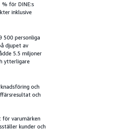
2 % för DINE:s
ter inklusive
9 500 personliga
på djupet av
ådde 5.5 miljoner
h ytterligare
rknadsföring och
ffärsresultat och
xt för varumärken
sställer kunder och