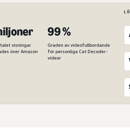
L
miljoner
99 %
talet visningar
Graden av videofullbordande
ades över Amazon
för personliga Cat Decoder-
videor