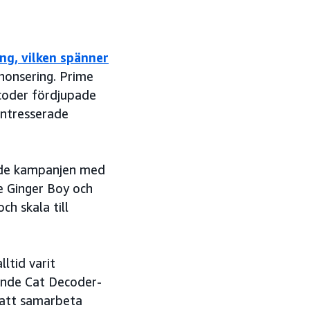
g, vilken spänner
nonsering. Prime
coder fördjupade
intresserade
ade kampanjen med
e Ginger Boy och
ch skala till
ltid varit
tande Cat Decoder-
 att samarbeta