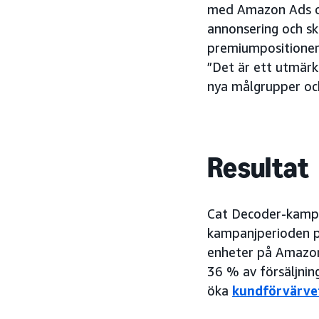
med Amazon Ads oc
annonsering och s
premiumpositioneri
”Det är ett utmärk
nya målgrupper och
Resultat
Cat Decoder-kampan
kampanjperioden på
enheter på Amazo
36 % av försäljnin
öka
kundförvärve