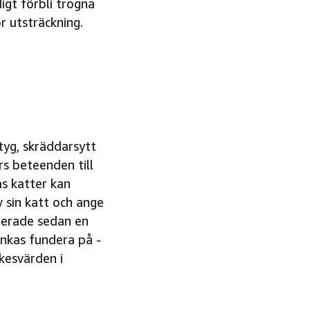
gt förbli trogna
or utsträckning.
tyg, skräddarsytt
s beteenden till
s katter kan
 sin katt och ange
ererade sedan en
nkas fundera på -
kesvärden i