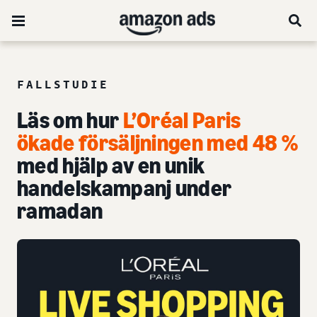
FALLSTUDIE
Läs om hur
L’Oréal Paris
ökade försäljningen med 48 %
med hjälp av en unik
handelskampanj under
ramadan