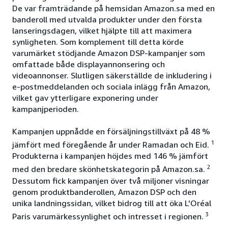
De var framträdande på hemsidan Amazon.sa med en
banderoll med utvalda produkter under den första
lanseringsdagen, vilket hjälpte till att maximera
synligheten. Som komplement till detta körde
varumärket stödjande Amazon DSP-kampanjer som
omfattade både displayannonsering och
videoannonser. Slutligen säkerställde de inkludering i
e-postmeddelanden och sociala inlägg från Amazon,
vilket gav ytterligare exponering under
kampanjperioden.
Kampanjen uppnådde en försäljningstillväxt på 48 %
1
jämfört med föregående år under Ramadan och Eid.
Produkterna i kampanjen höjdes med 146 % jämfört
2
med den bredare skönhetskategorin på Amazon.sa.
Dessutom fick kampanjen över två miljoner visningar
genom produktbanderollen, Amazon DSP och den
unika landningssidan, vilket bidrog till att öka L'Oréal
3
Paris varumärkessynlighet och intresset i regionen.