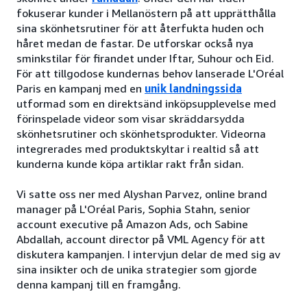
fokuserar kunder i Mellanöstern på att upprätthålla
sina skönhetsrutiner för att återfukta huden och
håret medan de fastar. De utforskar också nya
sminkstilar för firandet under Iftar, Suhour och Eid.
För att tillgodose kundernas behov lanserade L'Oréal
Paris en kampanj med en
unik landningssida
utformad som en direktsänd inköpsupplevelse med
förinspelade videor som visar skräddarsydda
skönhetsrutiner och skönhetsprodukter. Videorna
integrerades med produktskyltar i realtid så att
kunderna kunde köpa artiklar rakt från sidan.
Vi satte oss ner med Alyshan Parvez, online brand
manager på L'Oréal Paris, Sophia Stahn, senior
account executive på Amazon Ads, och Sabine
Abdallah, account director på VML Agency för att
diskutera kampanjen. I intervjun delar de med sig av
sina insikter och de unika strategier som gjorde
denna kampanj till en framgång.