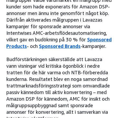
målgrupper valde varumärket en målgrupp med
kunder som hade exponerats för Amazon DSP-
annonser men ännu inte genomfört något köp.
Därifrån aktiverades målgruppen i Lavazzas
kampanjer för sponsrade annonser via
Intentwises AMC-arbetsflödesautomatisering,
vilket gav en budökning på 30 % för
Sponsored
Products
- och
Sponsored Brands
-kampanjer.
Budförstärkningen säkerställde att Lavazza
vann visningar vid kritiska ögonblick i nedre
tratten för de här varma och NTB-förberedda
kunderna. Resultatet blev en noga samordnad
trattmarknadsföringsstrategi som omvandlade
passiv kännedom till aktiv konvertering – med
Amazon DSP för kännedom, AMC för insikt och
målgruppsuppbyggnad samt sponsrade
annonser för konvertering, allt i samverkan via