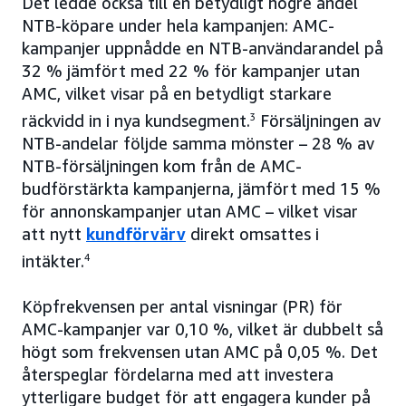
Det ledde också till en betydligt högre andel
NTB-köpare under hela kampanjen: AMC-
kampanjer uppnådde en NTB-användarandel på
32 % jämfört med 22 % för kampanjer utan
AMC, vilket visar på en betydligt starkare
räckvidd in i nya kundsegment.
3
Försäljningen av
NTB-andelar följde samma mönster – 28 % av
NTB-försäljningen kom från de AMC-
budförstärkta kampanjerna, jämfört med 15 %
för annonskampanjer utan AMC – vilket visar
att nytt
kundförvärv
direkt omsattes i
intäkter.
4
Köpfrekvensen per antal visningar (PR) för
AMC-kampanjer var 0,10 %, vilket är dubbelt så
högt som frekvensen utan AMC på 0,05 %. Det
återspeglar fördelarna med att investera
ytterligare budget för att engagera kunder på