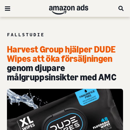
FALLSTUDIE
Harvest Group hjälper DUDE
Wipes att öka försäljningen
genom djupare
målgruppsinsikter med AMC