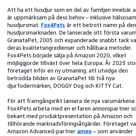
Att ha ett husdjur som en del av familjen innebär 
är uppmärksam på dess behov – inklusive hälsosa
husdjursmat.
Fox4Pets
är ett betrott namn på den
husdjursmarknaden. De lanserade sitt första varum
GranataPet, 2005 och expanderade snabbt tack va
deras kvalitetsingredienser och hållbara metoder.
Fox4Pets började sälja på Amazon 2020, vilket
möjliggjorde tillväxt över hela Europa. År 2023 st
företaget inför en ny utmaning: att utvidga den
betrodda bilden av GranataPet till två nya
djurfodermärken, DOGGY Dog och KITTY Cat.
För att framgångsrikt lansera de nya varumärkena v
Fox4Pets arbeta med en erfaren annonspartner s
bekant med produktpresentation på Amazon och
tillhörande marknadsföringsåtgärder. Företaget v
Amazon Advanced-partner
ameo
– som använder