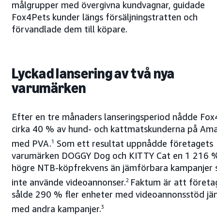
målgrupper med övergivna kundvagnar, guidade
Fox4Pets kunder längs försäljningstratten och
förvandlade dem till köpare.
Lyckad lansering av två nya
varumärken
Efter en tre månaders lanseringsperiod nådde Fox
cirka 40 % av hund- och kattmatskunderna på Am
med PVA.
1
Som ett resultat uppnådde företagets
varumärken DOGGY Dog och KITTY Cat en 1 216 
högre NTB-köpfrekvens än jämförbara kampanjer
inte använde videoannonser.
2
Faktum är att företa
sålde 290 % fler enheter med videoannonsstöd jä
med andra kampanjer.
3