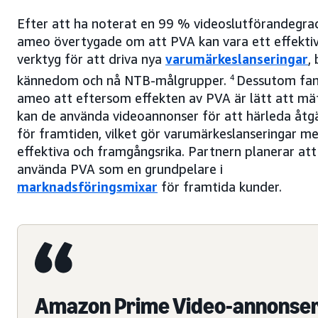
Efter att ha noterat en 99 % videoslutförandegra
ameo övertygade om att PVA kan vara ett effekti
verktyg för att driva nya
varumärkeslanseringar
,
kännedom och nå NTB-målgrupper.
4
Dessutom fa
ameo att eftersom effekten av PVA är lätt att mä
kan de använda videoannonser för att härleda åtg
för framtiden, vilket gör varumärkeslanseringar me
effektiva och framgångsrika. Partnern planerar att
använda PVA som en grundpelare i
marknadsföringsmixar
för framtida kunder.
Amazon Prime Video-annonse