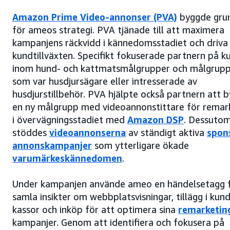
Amazon Prime Video-annonser (PVA)
byggde gru
för ameos strategi. PVA tjänade till att maximera
kampanjens räckvidd i kännedomsstadiet och driv
kundtillväxten. Specifikt fokuserade partnern på k
inom hund- och kattmatsmålgrupper och målgrup
som var husdjursägare eller intresserade av
husdjurstillbehör. PVA hjälpte också partnern att 
en ny målgrupp med videoannonstittare för remar
i övervägningsstadiet med
Amazon DSP
. Dessuto
stöddes
videoannonserna
av ständigt aktiva
spon
annonskampanjer
som ytterligare ökade
varumärkeskännedomen
.
Under kampanjen använde ameo en händelsetagg f
samla insikter om webbplatsvisningar, tillägg i kun
kassor och inköp för att optimera sina
remarketin
kampanjer. Genom att identifiera och fokusera på