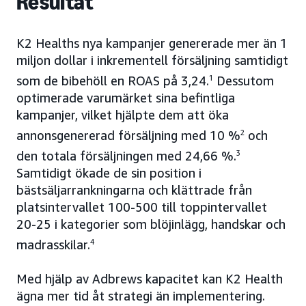
Resultat
K2 Healths nya kampanjer genererade mer än 1
miljon dollar i inkrementell försäljning samtidigt
som de bibehöll en ROAS på 3,24.
1
Dessutom
optimerade varumärket sina befintliga
kampanjer, vilket hjälpte dem att öka
annonsgenererad försäljning med 10 %
2
och
den totala försäljningen med 24,66 %.
3
Samtidigt ökade de sin position i
bästsäljarrankningarna och klättrade från
platsintervallet 100-500 till toppintervallet
20-25 i kategorier som blöjinlägg, handskar och
madrasskilar.
4
Med hjälp av Adbrews kapacitet kan K2 Health
ägna mer tid åt strategi än implementering.