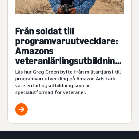
Från soldat till
programvaruutvecklare:
Amazons
veteranlärlingsutbildning
hjälper Greg Green att
Läs hur Greg Green bytte från militärtjänst till
byta karriär
programvaruutveckling på Amazon Ads tack
vare en lärlingsutbildning som är
specialutformad för veteraner.