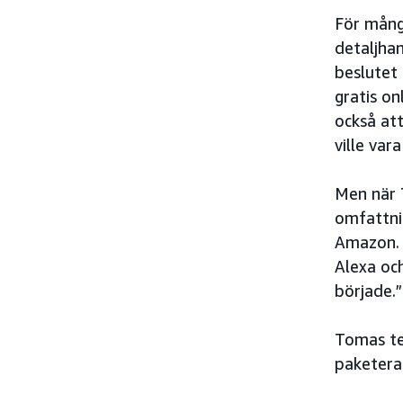
För mång
detaljha
beslutet 
gratis on
också att
ville vara
Men när 
omfattnin
Amazon. 
Alexa och
började.”
Tomas te
paketera 