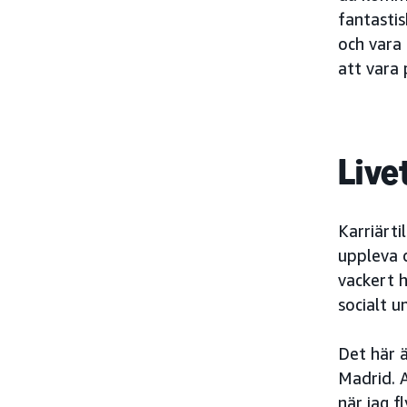
fantasti
och vara 
att vara 
Live
Karriärti
uppleva 
vackert 
socialt u
Det här ä
Madrid. A
när jag f