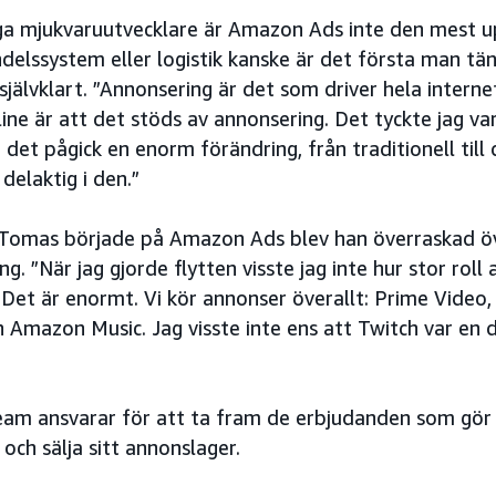
a mjukvaruutvecklare är Amazon Ads inte den mest u
ndelssystem eller logistik kanske är det första man t
självklart. ”Annonsering är det som driver hela internet.
line är att det stöds av annonsering. Det tyckte jag var
 det pågick en enorm förändring, från traditionell till 
 delaktig i den.”
Tomas började på Amazon Ads blev han överraskad ö
g. ”När jag gjorde flytten visste jag inte hur stor rol
Det är enormt. Vi kör annonser överallt: Prime Video
 Amazon Music. Jag visste inte ens att Twitch var en 
am ansvarar för att ta fram de erbjudanden som gör d
och sälja sitt annonslager.