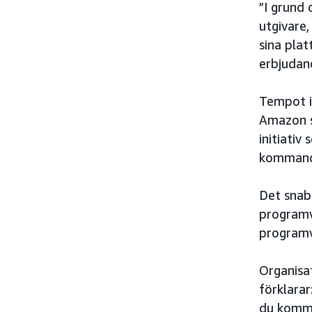
”I grund 
utgivare
sina pla
erbjudan
Tempot i
Amazon s
initiativ
kommande 
Det snab
programv
programv
Organisat
förklarar
du komme