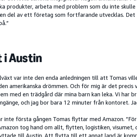
ska produkter, arbeta med problem som du inte skulle
en del av ett företag som fortfarande utvecklas. Det 
på.”
t i Austin
llväxt var inte den enda anledningen till att Tomas ville 
den amerikanska drömmen. Och för mig är det precis vad
hem med en trädgård där mina barn kan leka. Vi har br
mgänge, och jag bor bara 12 minuter från kontoret. Jag
r inte första gången Tomas flyttar med Amazon. ”Först
mazon tog hand om allt, flytten, logistiken, visumet,
lyttade till Austin. Att flytta till ett annat land är k