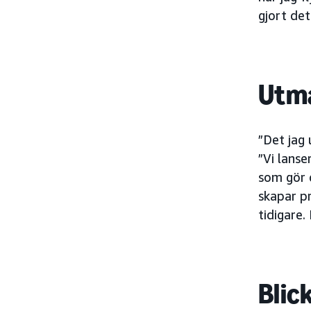
gjort det
Utma
”Det jag
”Vi lanse
som gör d
skapar pr
tidigare.
Blic