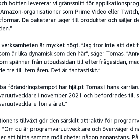
och botten levererar vi gränssnitt för applikationsprog
, Amazon-organisationer som Prime Video eller Twitch,
ttformar. De paketerar lager till produkter och sälje
den.”
 verksamheten är mycket högt. ”Jag tror inte att det 
om är lika dynamisk som den här”, säger Tomas. ”Anno
 som spänner från utbudssidan till efterfrågesidan, me
tre till fem åren. Det är fantastiskt.”
ba förändringstempot har hjälpt Tomas i hans karriäru
aruutvecklare i november 2021 och befordrades till s
aruutvecklare förra året.”
ionens tillväxt gör den särskilt attraktiv för progra
: ”Om du är programvaruutvecklare och överväger dina 
r att hitta samma möjligheter någon annanstans. P