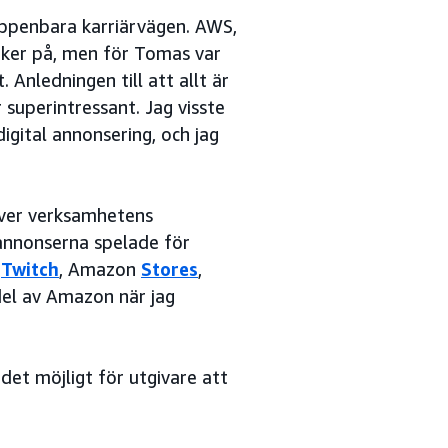
ppenbara karriärvägen. AWS,
änker på, men för Tomas var
 Anledningen till att allt är
 superintressant. Jag visste
digital annonsering, och jag
ver verksamhetens
l annonserna spelade för
,
Twitch
, Amazon
Stores
,
del av Amazon när jag
et möjligt för utgivare att