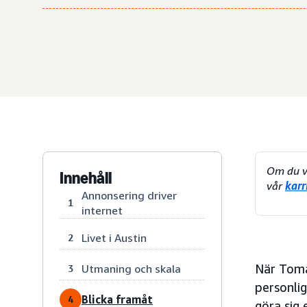
Om du vi
Innehåll
vår
karr
Annonsering driver
1
internet
Livet i Austin
2
När Tomas
Utmaning och skala
3
personli
Blicka framåt
4
göra sig 