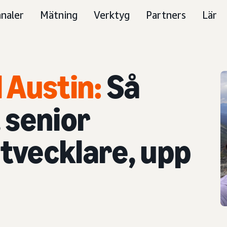
naler
Mätning
Verktyg
Partners
Lär
l Austin:
Så
 senior
vecklare, upp