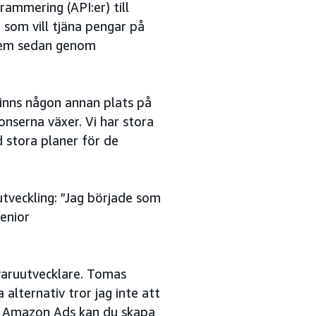
rammering (API:er) till
 som vill tjäna pengar på
r dem sedan genom
finns någon annan plats på
nserna växer. Vi har stora
d stora planer för de
tveckling: ”Jag började som
enior
mvaruutvecklare. Tomas
alternativ tror jag inte att
å Amazon Ads kan du skapa