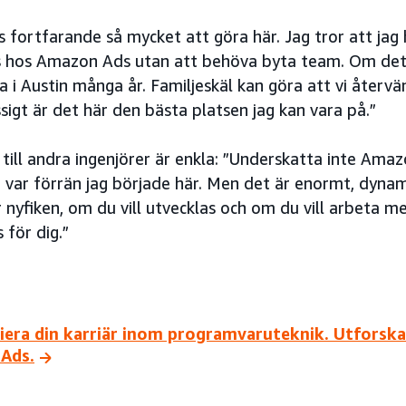
s fortfarande så mycket att göra här. Jag tror att jag 
s hos Amazon Ads utan att behöva byta team. Om det b
a i Austin många år. Familjeskäl kan göra att vi återvä
igt är det här den bästa platsen jag kan vara på.”
till andra ingenjörer är enkla: ”Underskatta inte Amazo
 var förrän jag började här. Men det är enormt, dynami
nyfiken, om du vill utvecklas och om du vill arbeta me
 för dig.”
era din karriär inom programvaruteknik. Utforska 
Ads.