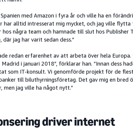
i Spanien med Amazon i fyra år och ville ha en förändr
 har alltid intresserat mig mycket, och jag ville flytta 
er hos några team och hamnade till slut hos Publisher
 där jag har varit sedan dess.”
de redan erfarenhet av att arbeta över hela Europa. 
Madrid i januari 2018”, förklarar han. ”Innan dess hade 
at som IT-konsult. Vi genomförde projekt för de flest
 banker till biluthyrningsföretag. Det gav mig en bred ö
, men jag ville ha något nytt.”
nsering driver internet