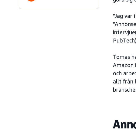
”Jag var 
”Annonser
intervju
PubTech),
Tomas ha
Amazon i 
och arbet
alltifrån
branscher
Anno