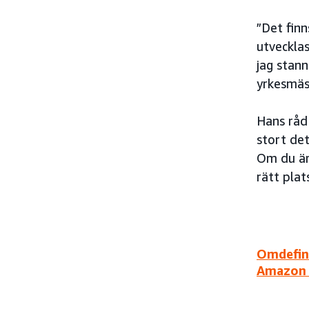
”Det finn
utveckla
jag stann
yrkesmäss
Hans råd 
stort det
Om du är 
rätt plats
Omdefini
Amazon 