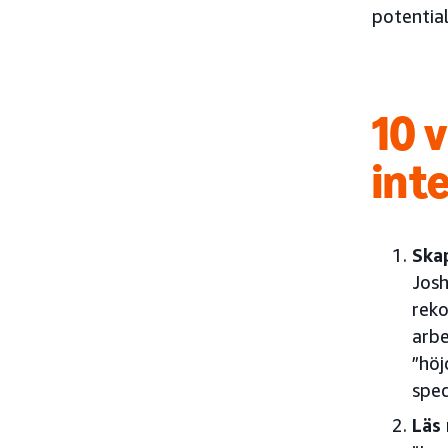
potentia
10 
int
Skap
Josh
reko
arbe
”höj
spec
Läs