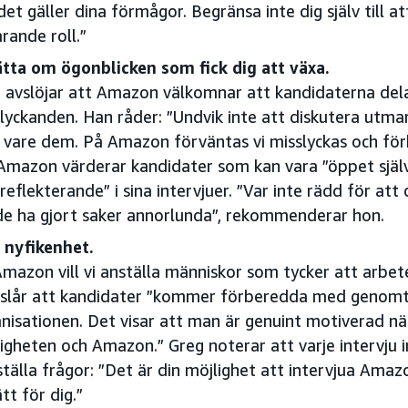
det gäller dina förmågor. Begränsa inte dig själv till a
rande roll.”
tta om ögonblicken som fick dig att växa.
 avslöjar att Amazon välkomnar att kandidaterna dela
lyckanden. Han råder: ”Undvik inte att diskutera utman
 vare dem. På Amazon förväntas vi misslyckas och förb
Amazon värderar kandidater som kan vara ”öppet själv
vreflekterande” i sina intervjuer. ”Var inte rädd för att
e ha gjort saker annorlunda”, rekommenderar hon.
 nyfikenhet.
mazon vill vi anställa människor som tycker att arbet
slår att kandidater ”kommer förberedda med genomt
nisationen. Det visar att man är genuint motiverad nä
igheten och Amazon.” Greg noterar att varje intervju i
ställa frågor: ”Det är din möjlighet att intervjua Ama
ätt för dig.”