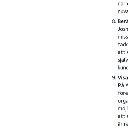
när 
nuva
Berä
Josh
miss
tack
att 
själ
kund
Visa
På A
före
orga
möjl
att 
är r