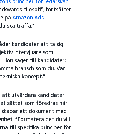
ons principer för ledarskap
ackwards-filosofi”, fortsätter
te på
Amazon Ads-
u ska träffa.”
åder kandidater att ta sig
bjektiv intervjuare som
. Hon säger till kandidater:
 samma bransch som du. Var
 tekniska koncept.”
r att utvärdera kandidater
et sättet som föredras när
n skapar ett dokument med
enhet. ”Formatera det du vill
 till specifika principer för