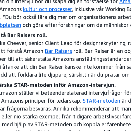
an din intervju bör du skapa dig en förståelse för
Amaz
 Amazons
kultur och processer
, inklusive vår Working B
. ”Du bör också lära dig mer om organisationens arbe
bplatsen
och göra efterforskningar om de människor d
tå Bar Raisers roll.
ka Cheever, senior Client Lead för designrekrytering, r
att förstå Amazon
Bar Raisers
roll. Bar Raiser är en o
per till att säkerställa Amazons anställningsstandarder
i åtanke att din Bar Raiser kanske inte kommer från
dd att förklara lite djupare, särskilt när du pratar om
ärska STAR-metoden inför Amazon-intervjun.
mazon ställer vi beteenderelaterad intervjufrågor fö
Amazons principer för ledarskap.
STAR-metoden
är d
här frågorna besvaras. Annika rekommenderar att ma
 eller nio starka exempel från tidigare arbetslivserfar
 med hjälp av STAR-metoden och koppla erfarenheterna