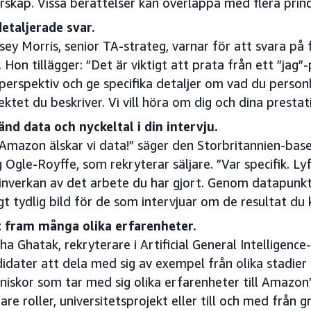
rskap. Vissa berättelser kan överlappa med flera princi
etaljerade svar.
sey Morris, senior TA-strateg, varnar för att svara på 
. Hon tillägger: ”Det är viktigt att prata från ett ”jag”
-perspektiv och ge specifika detaljer om vad du personl
ektet du beskriver. Vi vill höra om dig och dina prestat
nd data och nyckeltal i din intervju.
Amazon älskar vi data!” säger den Storbritannien-bas
 Ogle-Royffe, som rekryterar säljare. ”Var specifik. 
inverkan av det arbete du har gjort. Genom datapunk
igt tydlig bild för de som intervjuar om de resultat du 
t fram många olika erfarenheter.
ha Ghatak, rekryterare i Artificial General Intelligen
idater att dela med sig av exempel från olika stadier i 
iskor som tar med sig olika erfarenheter till Amazon
gare roller, universitetsprojekt eller till och med från