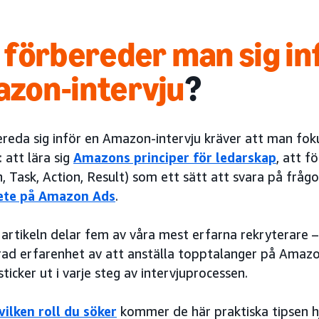
r
förbereder man sig in
zon-intervju
?
reda sig inför en Amazon-intervju kräver att man foku
 att lära sig
Amazons principer för ledarskap
, att 
n, Task, Action, Result) som ett sätt att svara på fråg
bete på Amazon Ads
.
 artikeln delar fem av våra mest erfarna rekryterare 
ad erfarenhet av att anställa topptalanger på Amazo
ticker ut i varje steg av intervjuprocessen.
vilken roll du söker
kommer de här praktiska tipsen hj