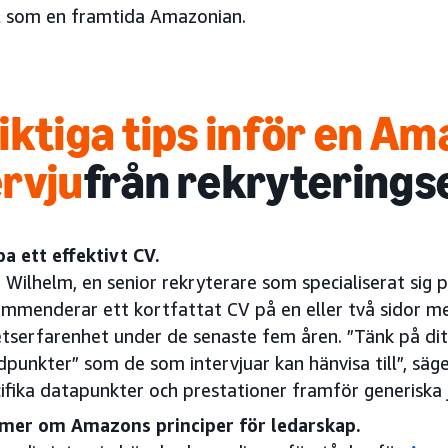
l som en framtida Amazonian.
viktiga tips inför en A
ervju
från rekryterings
a ett effektivt CV.
 Wilhelm, en senior rekryterare som specialiserat sig p
mmenderar ett kortfattat CV på en eller två sidor m
tserfarenhet under de senaste fem åren. ”Tänk på dit
dpunkter” som de som intervjuar kan hänvisa till”, säg
ifika datapunkter och prestationer framför generiska 
 mer om Amazons principer för ledarskap.