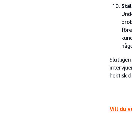
Stäl
Unde
prob
före
kund
någo
Slutligen
intervjue
hektisk d
Vill du 