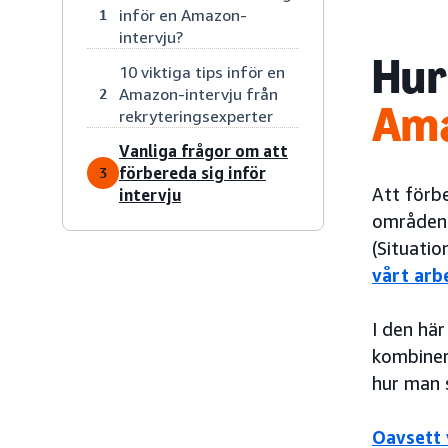
inför en Amazon-
1
intervju?
Hu
10 viktiga tips inför en
Amazon-intervju från
2
Ama
rekryteringsexperter
Vanliga frågor om att
förbereda sig inför
3
Att förbe
intervju
områden:
(Situatio
vårt ar
I den här
kombiner
hur man s
Oavsett 