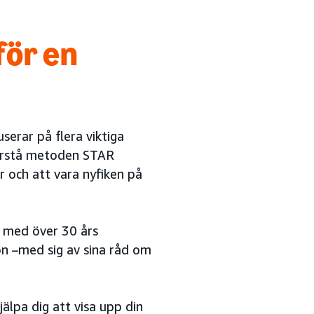
för en
serar på flera viktiga
förstå metoden STAR
or och att vara nyfiken på
– med över 30 års
n –med sig av sina råd om
älpa dig att visa upp din