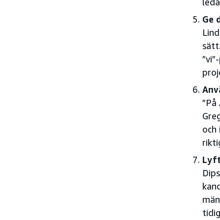
leda
Ge d
Lind
sätt
”vi”
proj
Anvä
”På 
Greg
och 
rikt
Lyf
Dips
kand
männ
tidi