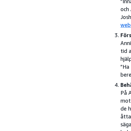
”Inn
och
Josh
web
Förs
Anni
tid 
hjäl
”Ha 
bere
Beh
På A
mot 
de 
åtta
säga