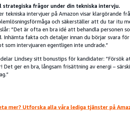
l strategiska frågor under din tekniska intervju.
r tekniska intervjuer på Amazon visar klargörande fr
lemlösningsförmåga och säkerställer att du tar itu m
slår: ”Det är ofta en bra idé att behandla personen s
. Inhämta fakta och detaljer innan du börjar svara för
t som intervjuaren egentligen inte undrade.”
 delar Lindsey sitt bonustips för kandidater: ”Försök 
r! Det ger en bra, långsam frisättning av energi – särs
ag.”
veta mer? Utforska alla våra lediga tjänster på Ama