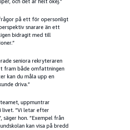
per, och det är helt okej.”
frågor på ett för opersonligt
-perspektiv snarare än ett
igen bidragit med till
ioner.”
erade seniora rekryteraren
Lyft fram både omfattningen
ter kan du måla upp en
kunde driva.”
ce-teamet, uppmuntrar
livet. ”Vi letar efter
”, säger hon. ”Exempel från
 grundskolan kan visa på bredd