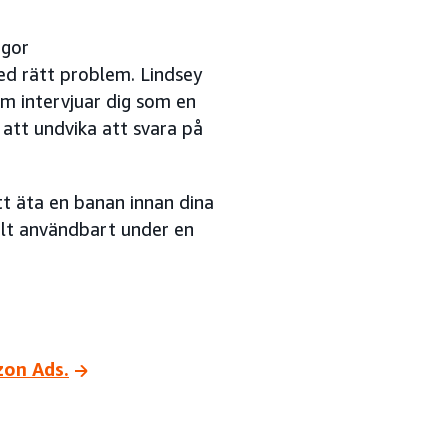
ågor
ed rätt problem. Lindsey
om intervjuar dig som en
 att undvika att svara på
att äta en banan innan dina
kilt användbart under en
zon Ads.