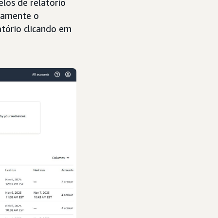
los de relatório
idamente o
tório clicando em