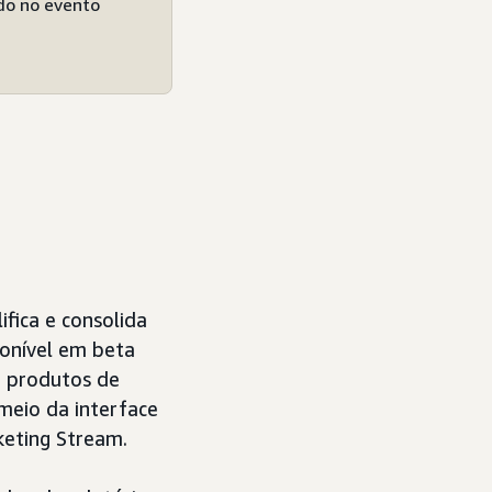
do no evento
fica e consolida
ponível em beta
e produtos de
meio da interface
keting Stream.