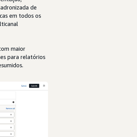
 padronizada de
icas em todos os
lticanal
 com maior
es para relatórios
resumidos.