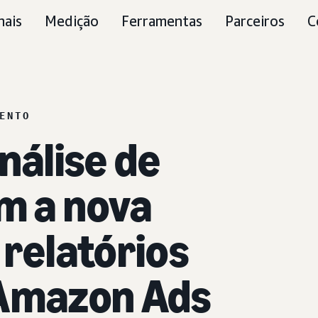
nais
Medição
Ferramentas
Parceiros
C
ENTO
nálise de
m a nova
 relatórios
 Amazon Ads