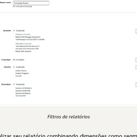
Filtros de relatórios
lizar seu relatório combinando dimensões como segm