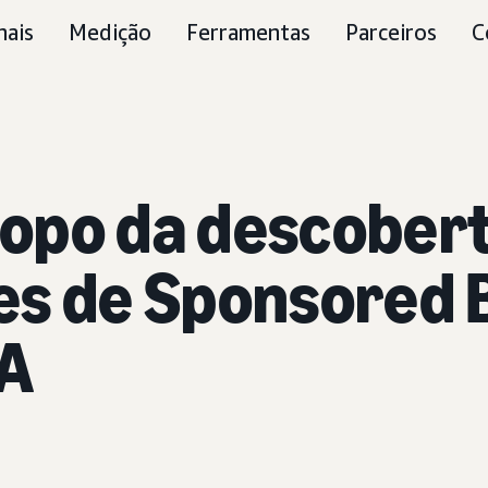
nais
Medição
Ferramentas
Parceiros
C
opo da descobert
es de Sponsored
IA