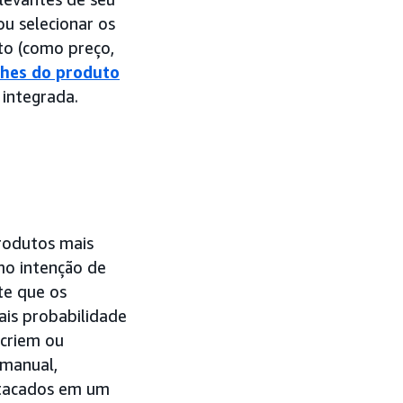
u selecionar os
to (como preço,
lhes do produto
 integrada.
rodutos mais
mo intenção de
te que os
is probabilidade
 criem ou
manual,
stacados em um