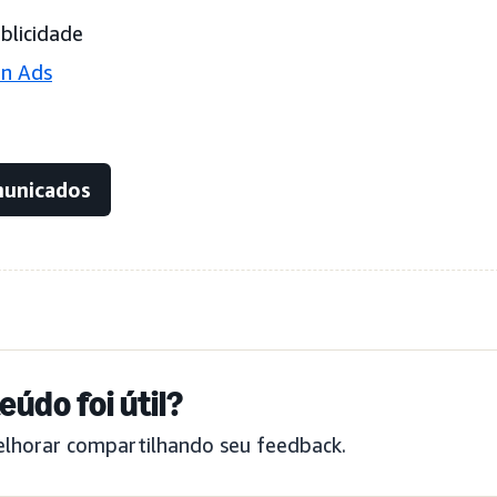
blicidade
n Ads
municados
eúdo foi útil?
elhorar compartilhando seu feedback.