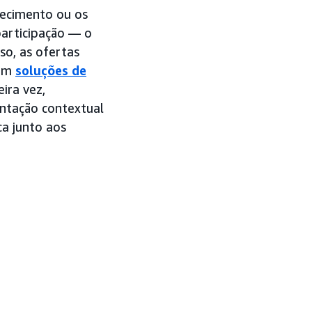
necimento ou os
articipação — o
so, as ofertas
zem
soluções de
ira vez,
ntação contextual
a junto aos