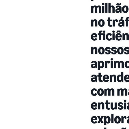
milhão
no trá
eficiê
nossos
aprimo
atende
com ma
entusi
explor