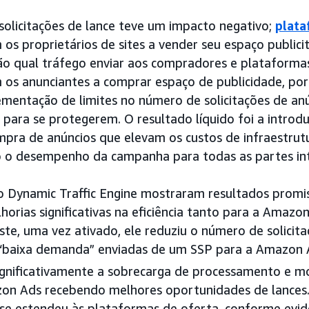
olicitações de lance teve um impacto negativo;
plata
 os proprietários de sites a vender seu espaço publici
são qual tráfego enviar aos compradores e plataform
 os anunciantes a comprar espaço de publicidade, por
mentação de limites no número de solicitações de an
 para se protegerem. O resultado líquido foi a introduç
mpra de anúncios que elevam os custos de infraestrut
do o desempenho da campanha para todas as partes in
 do Dynamic Traffic Engine mostraram resultados promi
rias significativas na eficiência tanto para a Amazo
ste, uma vez ativado, ele reduziu o número de solicit
 “baixa demanda” enviadas de um SSP para a Amazon
significativamente a sobrecarga de processamento e 
n Ads recebendo melhores oportunidades de lances
 se estendeu às plataformas de oferta, conforme evid