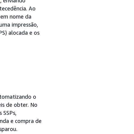
, enviando
tecedência. Ao
go em nome da
 uma impressão,
PS) alocada e os
utomatizando o
is de obter. No
s SSPs,
venda e compra de
sparou.