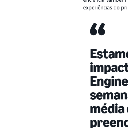
experiências do pr
Estamo
impact
Engine
semana
média 
preenc