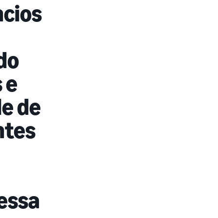
ncios
ndo
 e
e de
ntes
dessa