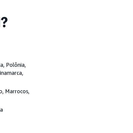
l?
a, Polônia,
Dinamarca,
o, Marrocos,
ra