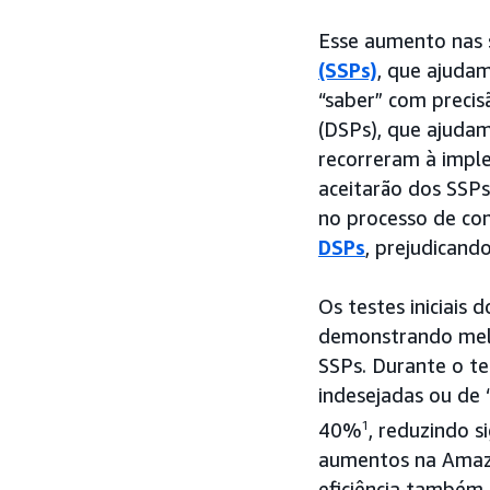
Esse aumento nas s
(SSPs)
, que ajudam
“saber” com preci
(DSPs), que ajudam
recorreram à imple
aceitarão dos SSPs
no processo de co
DSPs
, prejudican
Os testes iniciais
demonstrando melho
SSPs. Durante o te
indesejadas ou de
40%
1
, reduzindo 
aumentos na Amazo
eficiência também