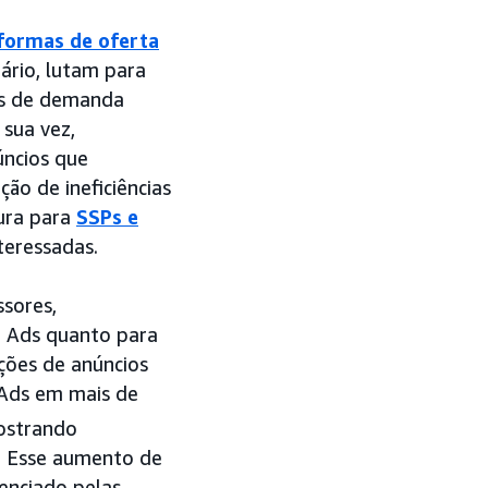
formas de oferta
tário, lutam para
as de demanda
 sua vez,
úncios que
ão de ineficiências
ura para
SSPs e
teressadas.
ssores,
n Ads quanto para
ações de anúncios
 Ads em mais de
mostrando
. Esse aumento de
enciado pelas