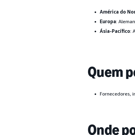
América do No
Europa
: Aleman
Ásia-Pacífico
: 
Quem po
Fornecedores, in
Onde po