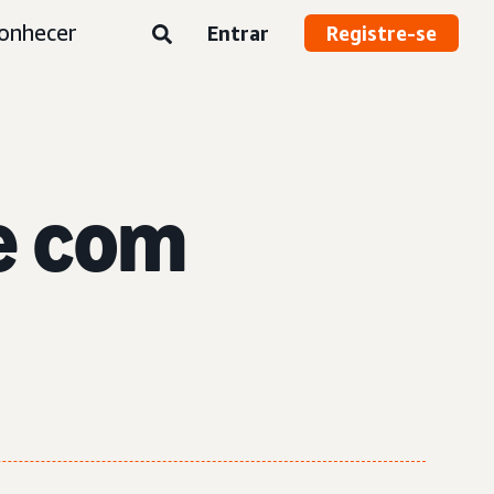
onhecer
Entrar
Registre-se
le com