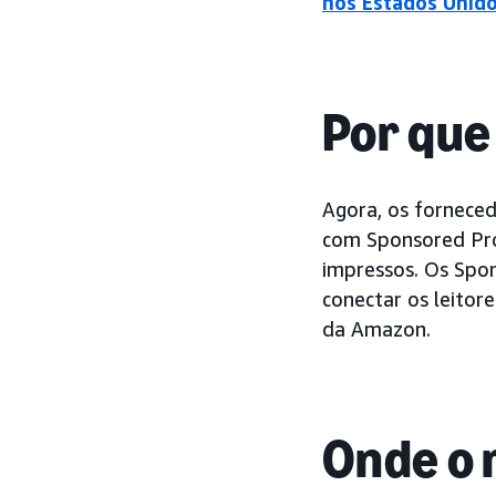
nos Estados Unid
Por que
Agora, os forneced
com Sponsored Pro
impressos. Os Spo
conectar os leitor
da Amazon.
Onde o 