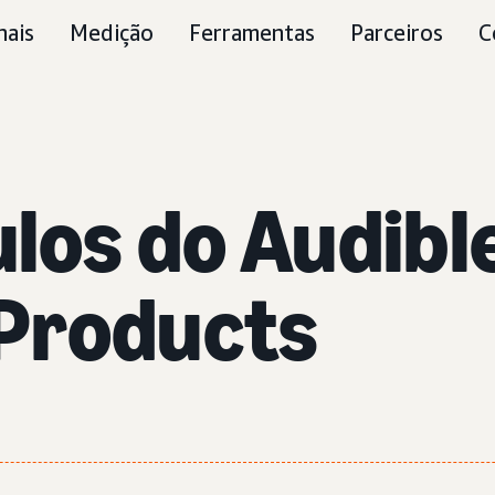
nais
Medição
Ferramentas
Parceiros
C
ulos do Audib
Products