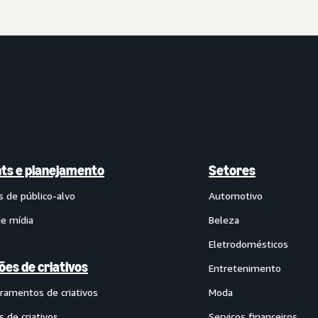
hts e planejamento
Setores
s de público-alvo
Automotivo
de mídia
Beleza
Eletrodomésticos
ões de criativos
Entretenimento
ramentos de criativos
Moda
s de criativos
Serviços financeiros