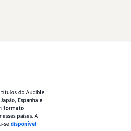
 títulos do Audible
, Japão, Espanha e
em formato
esses países. A
ou-se
disponível