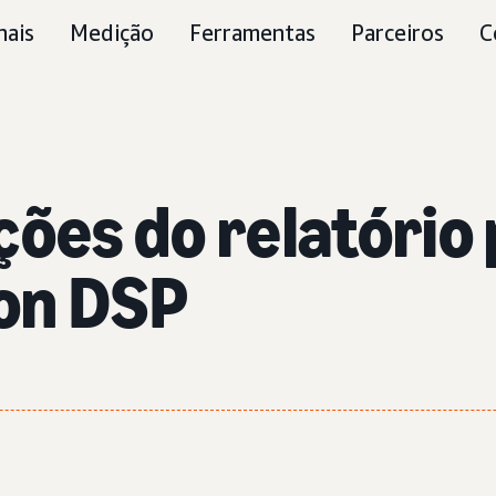
nais
Medição
Ferramentas
Parceiros
C
ções do relatório
on DSP