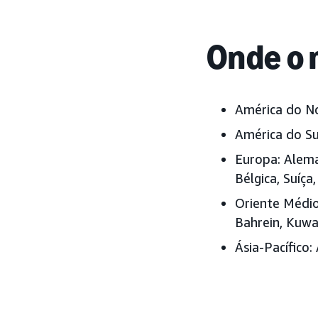
Onde o 
América do N
América do Su
Europa:
Aleman
Bélgica, Suíça
Oriente Médio
Bahrein, Kuwa
Ásia-Pacífico: