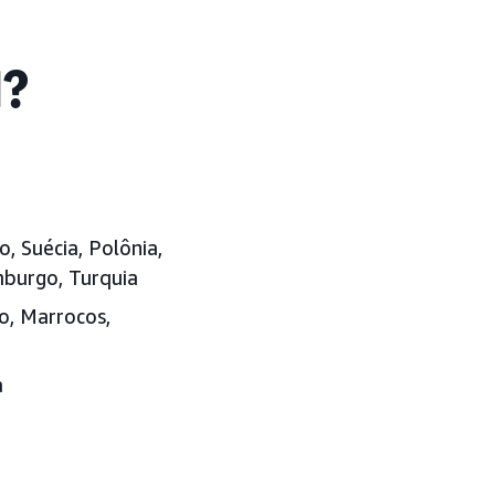
l?
, Suécia, Polônia,
emburgo, Turquia
ito, Marrocos,
a