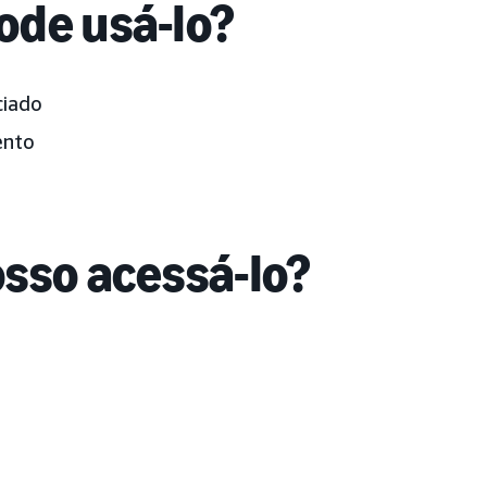
de usá-lo?
ciado
ento
sso acessá-lo?