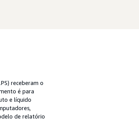
APS) receberam o
amento é para
uto e líquido
omputadores,
odelo de relatório