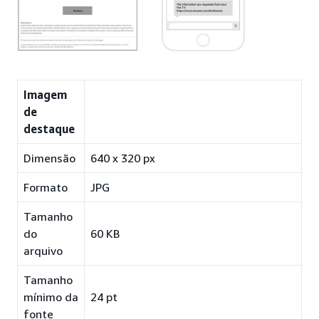
Imagem
de
destaque
Dimensão
640 x 320 px
Formato
JPG
Tamanho
do
60 KB
arquivo
Tamanho
mínimo da
24 pt
fonte