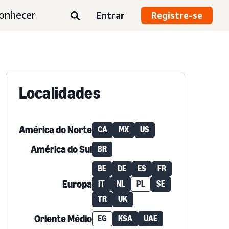
onhecer
Entrar
Registre-se
Localidades
América do Norte
CA
MX
US
América do Sul
BR
BE
DE
ES
FR
Europa
IT
NL
PL
SE
TR
UK
Oriente Médio
EG
KSA
UAE