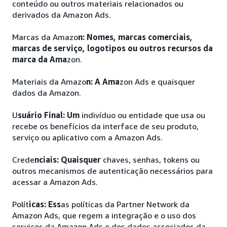
conteúdo ou outros materiais relacionados ou
derivados da Amazon Ads.
Marcas da Amazo
n: Nomes, marcas comerciais,
marcas de serviço, logotipos ou outros recursos da
marca da Ama
zon.
Materiais da Amazo
n: A Ama
zon Ads e quaisquer
dados da Amazon.
U
suário Final: Um
indivíduo ou entidade que usa ou
recebe os benefícios da interface de seu produto,
serviço ou aplicativo com a Amazon Ads.
Crede
nciais: Quaisquer
chaves, senhas, tokens ou
outros mecanismos de autenticação necessários para
acessar a Amazon Ads.
Polít
icas: Ess
as políticas da Partner Network da
Amazon Ads, que regem a integração e o uso dos
serviços da Amazon Ads e dos dados associados da