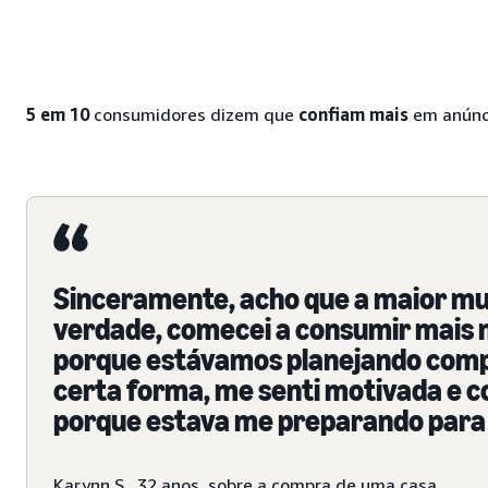
5 em 10
consumidores dizem que
confiam mais
em anúnci
Sinceramente, acho que a maior muda
verdade, comecei a consumir mais m
porque estávamos planejando compr
certa forma, me senti motivada e co
porque estava me preparando para 
Karynn S., 32 anos, sobre a compra de uma casa