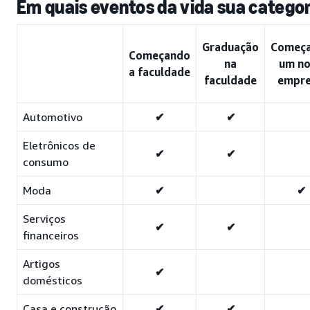
Em quais eventos da vida sua catego
Graduação
Começ
Começando
na
um n
a faculdade
faculdade
empr
Automotivo
✔
✔
Eletrônicos de
✔
✔
consumo
Moda
✔
✔
Serviços
✔
✔
financeiros
Artigos
✔
domésticos
Casa e construção
✔
✔