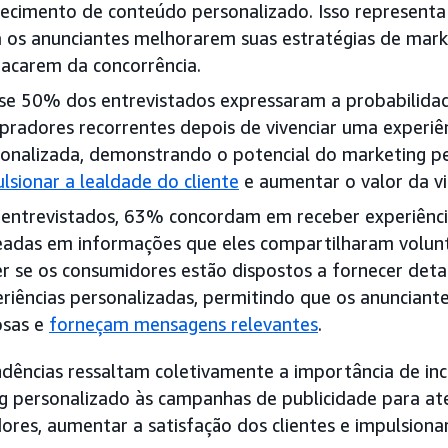
ecimento de conteúdo personalizado. Isso represent
 os anunciantes melhorarem suas estratégias de mark
acarem da concorrência.
se 50% dos entrevistados expressaram a probabilida
radores recorrentes depois de vivenciar uma experiê
onalizada, demonstrando o potencial do marketing p
lsionar a lealdade do cliente
e aumentar o valor da vid
entrevistados, 63% concordam em receber experiênci
eadas em informações que eles compartilharam volun
r se os consumidores estão dispostos a fornecer deta
riências personalizadas, permitindo que os anuncian
osas e
forneçam mensagens relevantes
.
ndências ressaltam coletivamente a importância de inc
g personalizado às campanhas de publicidade para at
ores, aumentar a satisfação dos clientes e impulsiona