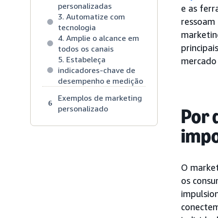
personalizadas
e as fer
3. Automatize com
ressoam 
tecnologia
marketin
4. Amplie o alcance em
principa
todos os canais
5. Estabeleça
mercado 
indicadores-chave de
desempenho e medição
Exemplos de marketing
6
personalizado
Por 
impo
O market
os consu
impulsio
conectem