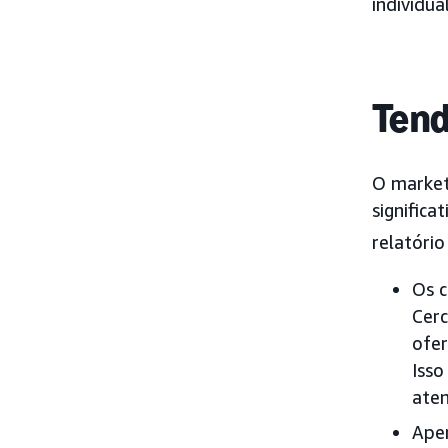
individu
Tend
O market
signific
relatóri
Os c
Cerc
ofer
Isso
aten
Apen