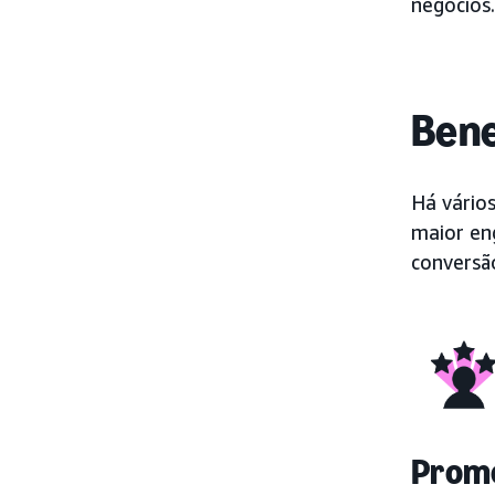
negócios.
Bene
Há vários
maior en
conversã
Promo