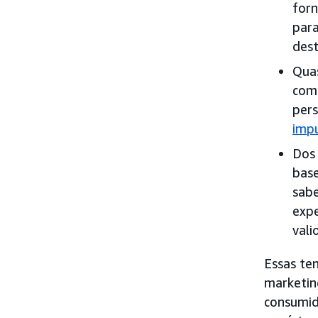
forn
para
dest
Qua
comp
pers
impu
Dos 
bas
sabe
expe
vali
Essas te
marketin
consumid