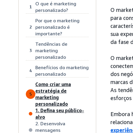
O que é marketing
1
O market
personalizado?
para con
Por que o marketing
caracterí
personalizado é
2
importante?
sua expe
da fase 
Tendências de
marketing
3
personalizado
O market
conectem
Benefícios do marketing
4
dos negó
personalizado
marcas d
Como criar uma
As tendê
estratégia de
5
marketing
esforços 
personalizado
1. Defina seu público-
Embora h
alvo
relacion
2. Desenvolva
experiên
mensagens