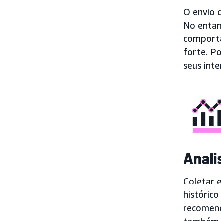
O envio 
No entan
comporta
forte. P
seus inte
Anali
Coletar 
históric
recomend
também c