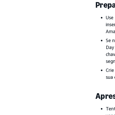
Prepa
Use 
inse
Ama
Se n
Day 
chav
seg
Crie
sua 
Apres
Tent