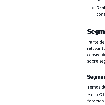
Real
cont
Segme
Parte de
relevant
consegui
sobre se
Segmen
Temos du
Mega Of
faremos 