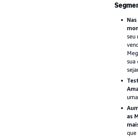
Segmen
Nas
mon
seu 
vend
Mega
sua 
seja
Tes
Ama
uma 
Aum
as 
mai
que 