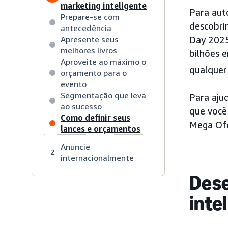
marketing inteligente
Para aut
Prepare-se com
descobri
antecedência
Apresente seus
Day 2025
melhores livros
bilhões 
Aproveite ao máximo o
qualquer
orçamento para o
evento
Segmentação que leva
Para aju
ao sucesso
que você
Como definir seus
Mega Of
lances e orçamentos
Anuncie
2
internacionalmente
Dese
inte