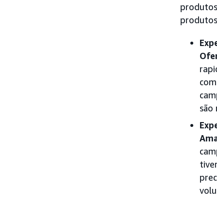
produtos
produtos 
Exp
Ofe
rapi
comp
cam
são 
Exp
Ama
cam
tive
prec
volu