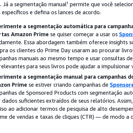
. Já a segmentação manual
3
permite que você selecio
específicos e defina os lances de acordo.
erimente a segmentação automática para campanha
rtas Amazon Prime
se quiser começar a usar os
Spon
damente. Essa abordagem também oferece insights s
ra os clientes do Prime Day usaram ao procurar livros
panhas manuais ao mesmo tempo e usar consultas de
relevantes para seus livros pode ajudar a impulsionar
erimente a segmentação manual para campanhas do
zon Prime
se estiver criando campanhas de
Sponsor
panhas de Sponsored Products com segmentação aut
r dados suficientes extraídos de seus relatórios. Assim
iso ao adicionar termos de pesquisa de alto desempe
me de vendas e taxas de cliques (CTR) — de modo a o