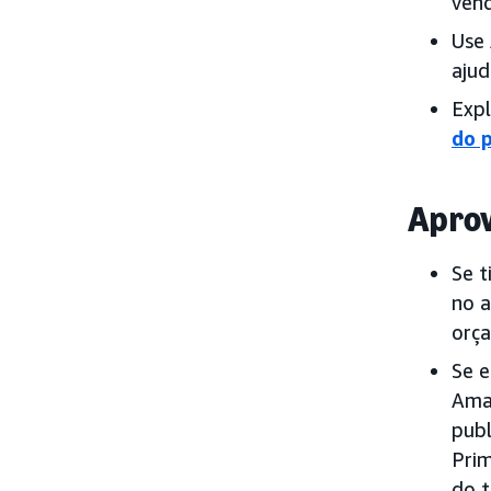
ven
Use
ajud
Expl
do 
Aprov
Se 
no a
orça
Se e
Ama
publ
Prim
do t