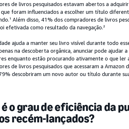
res de livros pesquisados estavam abertos a adquirir
 que foram influenciados a escolher um título difere
ndo.¹ Além disso, 41% dos compradores de livros pes
oi efetivada como resultado da navegação.²
dade ajuda a manter seu livro visível durante todo es
penas na descoberta orgânica, anunciar pode ajudar a 
ores enquanto estão procurando ativamente o que ler a
res de livros pesquisados que acessaram a Amazon d
79% descobriram um novo autor ou título durante sua
 é o grau de eficiência da p
los recém-lançados?