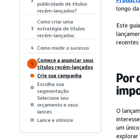
Product
2
publicidade de títulos
longo da
recém-lançados?
Como criar uma
Este gui
estratégia de títulos
3
lançament
recém-lançados
recentes
Como medir o sucesso
4
Comece a anunciar seus
5
títulos recém-lançados
Por 
Crie sua campanha
Escolha sua
imp
segmentação
Selecione seu
orçamento e seus
O lançam
lances
interess
Lance e otimize
um único
explorar