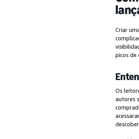
lanç
Criar uma
complica
visibilid
picos de 
Enten
Os leito
autores 
comprado
acessara
descober