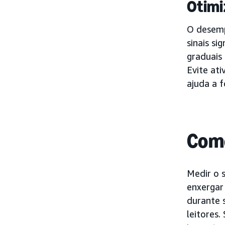
Otimi
O desemp
sinais s
graduais
Evite at
ajuda a 
Como
Medir o 
enxergar
durante 
leitores.