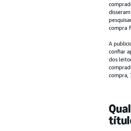
comprado
disseram
pesquisa
compra f
A publici
confiar a
dos leit
comprado
compra, 
Qual
títu