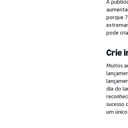
A public
aumentan
porque 7
extremam
pode cri
Crie 
Muitos au
lançamen
lançamen
dia do l
reconhec
sucesso 
um único 