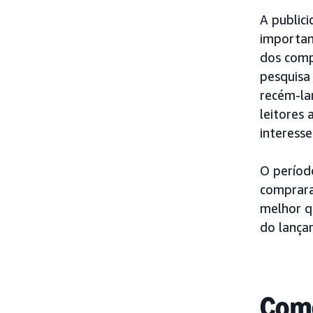
A publici
important
dos comp
pesquisa
recém-lan
leitores 
interess
O períod
comprara
melhor q
do lança
Como