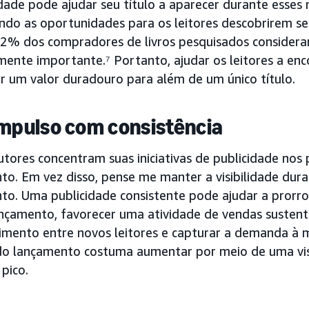
idade pode ajudar seu título a aparecer durante esse
do as oportunidades para os leitores descobrirem seu
2% dos compradores de livros pesquisados considera
ente importante.⁷ Portanto, ajudar os leitores a en
ar um valor duradouro para além de um único título.
impulso com consistência
tores concentram suas iniciativas de publicidade nos 
to. Em vez disso, pense me manter a visibilidade dur
to. Uma publicidade consistente pode ajudar a prorr
ançamento, favorecer uma atividade de vendas susten
imento entre novos leitores e capturar a demanda à 
do lançamento costuma aumentar por meio de uma visi
pico.