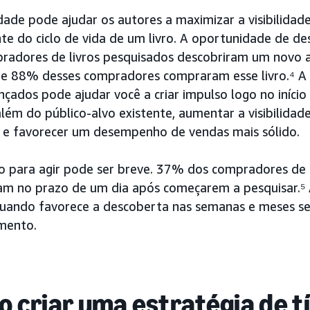
dade pode ajudar os autores a maximizar a visibilidad
e do ciclo de vida de um livro. A oportunidade de des
radores de livros pesquisados descobriram um novo a
 e 88% desses compradores compraram esse livro.⁴ A p
çados pode ajudar você a criar impulso logo no início
além do público-alvo existente, aumentar a visibilidad
e e favorecer um desempenho de vendas mais sólido.
o para agir pode ser breve. 37% dos compradores de 
m no prazo de um dia após começarem a pesquisar.⁵ A
uando favorece a descoberta nas semanas e meses seg
mento.
 criar uma estratégia de t