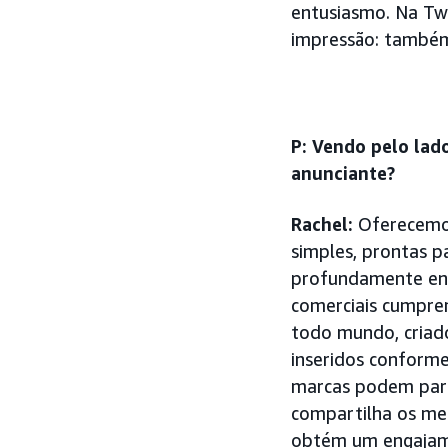
entusiasmo. Na Twi
impressão: também
P: Vendo pelo lad
anunciante?
Rachel:
Oferecemos
simples, prontas 
profundamente eng
comerciais cumpre
todo mundo, criado
inseridos conforme
marcas podem parti
compartilha os mes
obtém um engajame