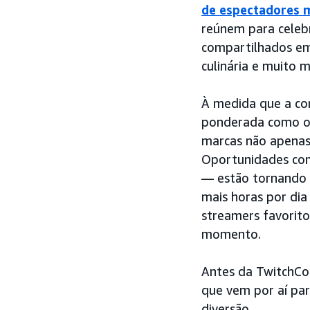
de espectadores 
reúnem para celebr
compartilhados em
culinária e muito m
À medida que a co
ponderada como os 
marcas não apena
Oportunidades c
— estão tornando 
mais horas por di
streamers favorito
momento.
Antes da TwitchCo
que vem por aí pa
diversão.