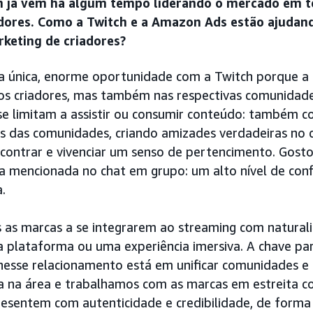
ch já vem há algum tempo liderando o mercado em 
dores. Como a Twitch e a Amazon Ads estão ajudan
keting de criadores?
única, enorme oportunidade com a Twitch porque a 
os criadores, mas também nas respectivas comunidade
se limitam a assistir ou consumir conteúdo: também 
os das comunidades, criando amizades verdadeiras no 
ontrar e vivenciar um senso de pertencimento. Gosto
a mencionada no chat em grupo: um alto nível de con
.
s marcas a se integrarem ao streaming com naturali
 plataforma ou uma experiência imersiva. A chave para
nesse relacionamento está em unificar comunidades e
ia na área e trabalhamos com as marcas em estreita c
resentem com autenticidade e credibilidade, de forma