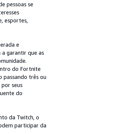
 de pessoas se
teresses
, esportes,
berada e
 a garantir que as
omunidade.
ntro do Fortnite
o passando três ou
 por seus
 quente do
to da Twitch, o
odem participar da