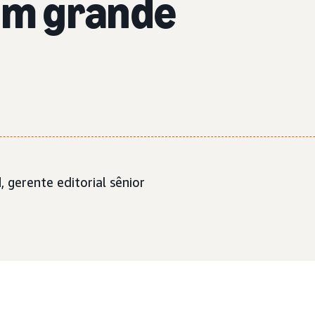
 em grande
d
, gerente editorial sênior