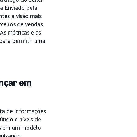
ma Enviado pela
ntes a visão mais
rceiros de vendas
As métricas e as
 para permitir uma
ançar em
eta de informações
ncio e níveis de
es em um modelo
anizando