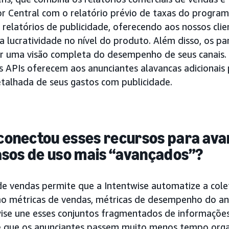
r Central com o relatório prévio de taxas do progra
relatórios de publicidade, oferecendo aos nossos clie
da lucratividade no nível do produto. Além disso, os pa
 uma visão completa do desempenho de seus canais. 
 APIs oferecem aos anunciantes alavancas adicionais
talhada de seus gastos com publicidade.
conectou esses recursos para av
asos de uso mais “avançados”?
de vendas permite que a Intentwise automatize a col
o métricas de vendas, métricas de desempenho do anú
wise une esses conjuntos fragmentados de informaçõ
e que os anunciantes passem muito menos tempo org