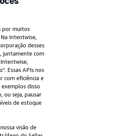
vocês
s por muitos
 Na Intentwise,
corporação desses
s, juntamente com
Intentwise,
”. Essas APIs nos
r com eficiência e
s exemplos disso
 ou seja, pausar
íveis de estoque
nossa visão de
 tráfego do Seller