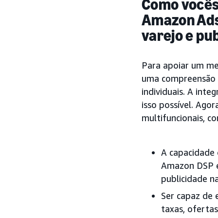
Como vocês 
Amazon Ads 
varejo e pu
Para apoiar um me
uma compreensão a
individuais. A int
isso possível. Ago
multifuncionais, c
A capacidade 
Amazon DSP em
publicidade na
Ser capaz de 
taxas, oferta