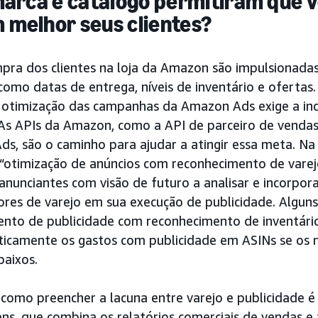
marca e catálogo permitiram que 
melhor seus clientes?
pra dos clientes na loja da Amazon são impulsionada
como datas de entrega, níveis de inventário e ofertas.
 otimização das campanhas da Amazon Ads exige a in
. As APIs da Amazon, como a API de parceiro de venda
s, são o caminho para ajudar a atingir essa meta. Na 
otimização de anúncios com reconhecimento de varejo
anunciantes com visão de futuro a analisar e incorpora
tores de varejo em sua execução de publicidade. Algun
nto de publicidade com reconhecimento de inventário,
ticamente os gastos com publicidade em ASINs se os n
baixos.
omo preencher a lacuna entre varejo e publicidade é 
tens, que combina os relatórios comerciais de vendas e