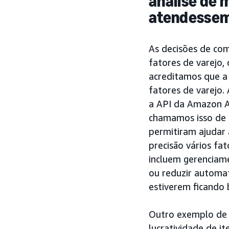
análise de 
atendessem 
As decisões de com
fatores de varejo, 
acreditamos que a
fatores de varejo
a API da Amazon Ad
chamamos isso de “
permitiram ajudar 
precisão vários fa
incluem gerenciame
ou reduzir automa
estiverem ficando 
Outro exemplo de c
lucratividade de i