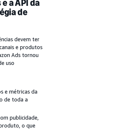
e a API da
égia de
ncias devem ter
canais e produtos
mazon Ads tornou
de uso
s e métricas da
o de toda a
com publicidade,
 produto, o que