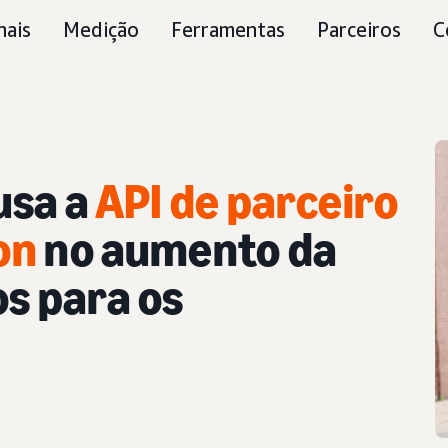
nais
Medição
Ferramentas
Parceiros
C
usa a
API de parceiro
on
no aumento da
os para os