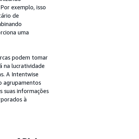
 Por exemplo, isso
ário de
mbinando
orciona uma
marcas podem tomar
 na lucratividade
s. A Intentwise
mo agrupamentos
is suas informações
orporados à