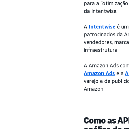
para a “otimização
da Intentwise.
A
Intentwise
é uma
patrocinados da 
vendedores, marca
infraestrutura.
A Amazon Ads conv
Amazon Ads
e a
A
varejo e de public
Amazon.
Como as API