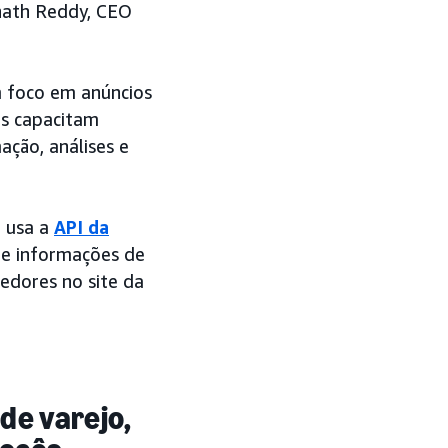
enath Reddy, CEO
m foco em anúncios
es capacitam
ção, análises e
 usa a
API da
de informações de
cedores no site da
de varejo,