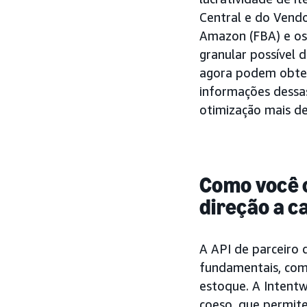
Central e do Vendo
Amazon (FBA) e os 
granular possível 
agora podem obter
informações dessas
otimização mais de
Como você 
direção a c
A API de parceiro 
fundamentais, com
estoque. A Intent
coeso, que permit