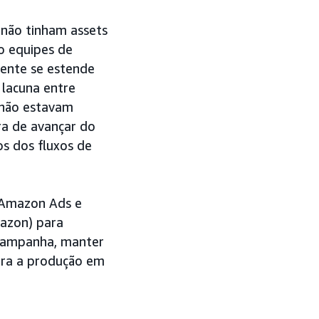
 não tinham assets
o equipes de
lmente se estende
 lacuna entre
r não estavam
ra de avançar do
s dos fluxos de
 Amazon Ads e
mazon) para
 campanha, manter
ara a produção em