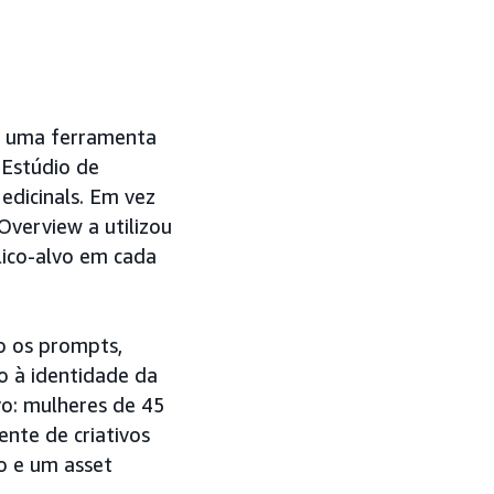
, uma ferramenta
 Estúdio de
Medicinals. Em vez
Overview a utilizou
lico-alvo em cada
o os prompts,
o à identidade da
vo: mulheres de 45
nte de criativos
o e um asset