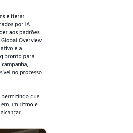
s e iterar
rados por IA
der aos padrões
A Global Overview
ativo e a
ng pronto para
a campanha,
ssível no processo
 permitindo que
r em um ritmo e
alcançar.