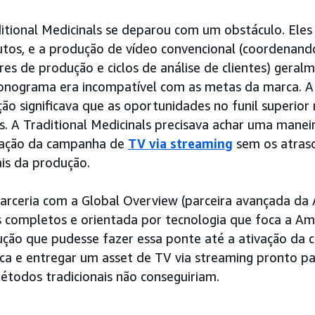
itional Medicinals se deparou com um obstáculo. Eles
utos, e a produção de vídeo convencional (coordenand
ores de produção e ciclos de análise de clientes) gera
ronograma era incompatível com as metas da marca. A
ção significava que as oportunidades no funil superio
. A Traditional Medicinals precisava achar uma manei
ivação da campanha de
TV via streaming
sem os atraso
ais da produção.
arceria com a Global Overview (parceira avançada da
s completos e orientada por tecnologia que foca a A
ução que pudesse fazer essa ponte até a ativação da
ca e entregar um asset de TV via streaming pronto p
todos tradicionais não conseguiriam.