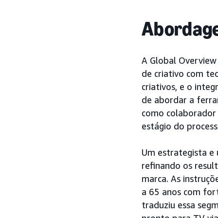
Abordag
A Global Overview
de criativo com te
criativos, e o int
de abordar a ferra
como colaborador d
estágio do process
Um estrategista e
refinando os resul
marca. As instruçõ
a 65 anos com fort
traduziu essa segm