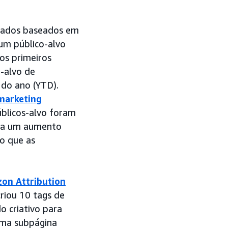
izados baseados em
 um público-alvo
os primeiros
-alvo de
do ano (YTD).
marketing
blicos-alvo foram
ara um aumento
o que as
on Attribution
criou 10 tags de
o criativo para
uma subpágina