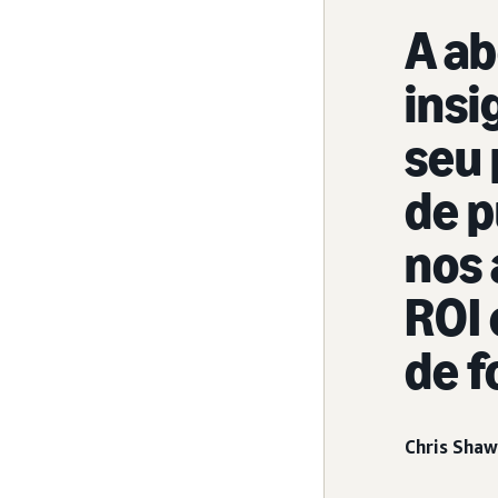
A a
insi
seu
de p
nos 
ROI
de f
Chris Shaw