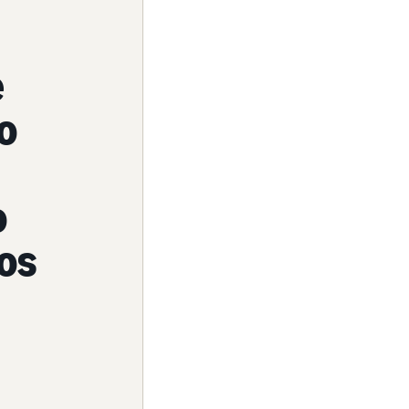
e
o
o
os