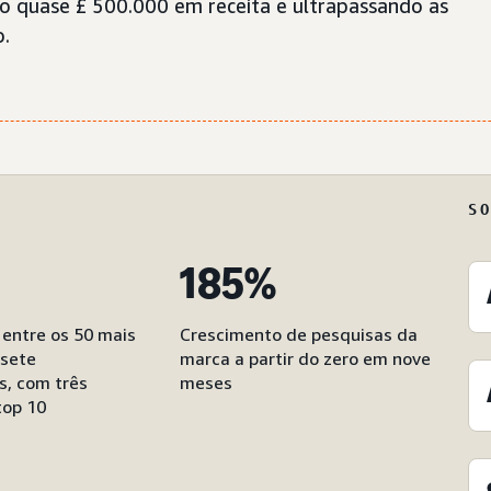
o quase £ 500.000 em receita e ultrapassando as
o.
S
185%
 entre os 50 mais
Crescimento de pesquisas da
sete
marca a partir do zero em nove
s, com três
meses
top 10