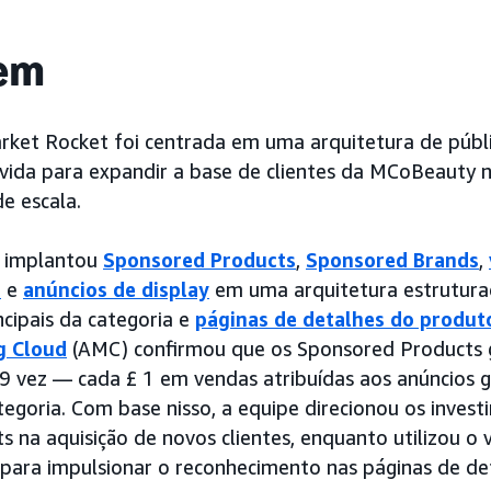
em
rket Rocket foi centrada em uma arquitetura de públi
vida para expandir a base de clientes da MCoBeauty 
e escala.
a implantou
Sponsored Products
,
Sponsored Brands
,
s
e
anúncios de display
em uma arquitetura estrutur
ncipais da categoria e
páginas de detalhes do produt
g Cloud
(AMC) confirmou que os Sponsored Products
9 vez — cada £ 1 em vendas atribuídas aos anúncios 
ategoria. Com base nisso, a equipe direcionou os inves
 na aquisição de novos clientes, enquanto utilizou o 
para impulsionar o reconhecimento nas páginas de de