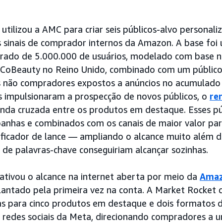
tilizou a AMC para criar seis públicos-alvo personal
os sinais de comprador internos da Amazon. A base foi
brado de 5.000.000 de usuários, modelado com base n
oBeauty no Reino Unido, combinado com um público
s não compradores expostos a anúncios no acumulado 
s impulsionaram a prospecção de novos públicos, o
re
enda cruzada entre os produtos em destaque. Esses pú
anhas e combinados com os canais de maior valor p
icador de lance — ampliando o alcance muito além d
 de palavras-chave conseguiriam alcançar sozinhas.
ativou o alcance na internet aberta por meio da
Amaz
lantado pela primeira vez na conta. A Market Rocket 
vas para cinco produtos em destaque e dois formatos d
 redes sociais da Meta, direcionando compradores a 