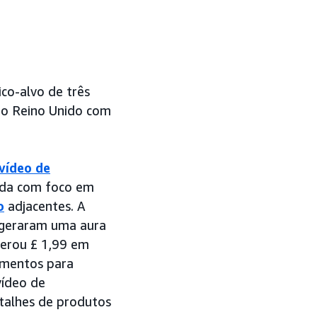
co-alvo de três
no Reino Unido com
vídeo de
ada com foco em
o
adjacentes. A
 geraram uma aura
gerou £ 1,99 em
timentos para
vídeo de
talhes de produtos