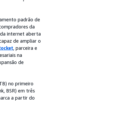
ciamento padrão de
 compradores da
da internet aberta
 capaz de ampliar o
Rocket
, parceira e
sariais na
xpansão de
NTB) no primeiro
nk, BSR) em três
arca a partir do