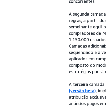
concorrentes.
A segunda camada u
regras, a partir d
semelhante equili
compradores de MC
1.150.000 usuário
Camadas adicionai
sequenciado e a v
aplicados em camp
composto do modif
estratégias padrão
A terceira camada 
(versão beta)
, imp
atribuição exclusi
anúncios pagos em