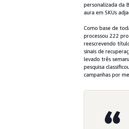
personalizada da B
aura em SKUs adja
Como base de toda 
processou 222 pro
reescrevendo títul
sinais de recupera
levado três seman
pesquisa classific
campanhas por me