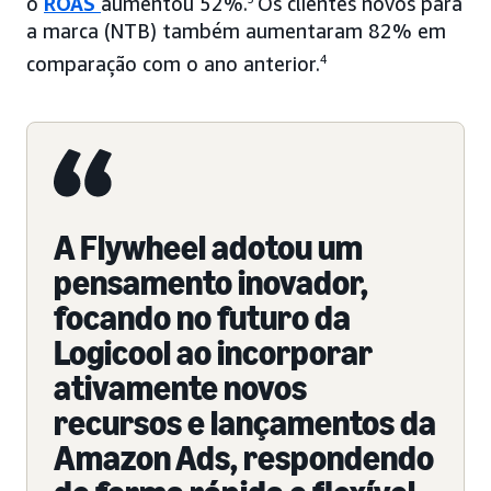
o
ROAS
aumentou 52%.
Os clientes novos para
a marca (NTB) também aumentaram 82% em
comparação com o ano anterior.
4
A Flywheel adotou um
pensamento inovador,
focando no futuro da
Logicool ao incorporar
ativamente novos
recursos e lançamentos da
Amazon Ads, respondendo