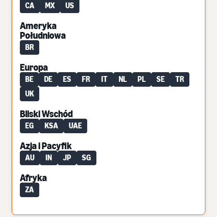
CA
MX
US
Ameryka
Południowa
BR
Europa
BE
DE
ES
FR
IT
NL
PL
SE
TR
UK
Bliski Wschód
EG
KSA
UAE
Azja i Pacyfik
AU
IN
JP
SG
Afryka
ZA