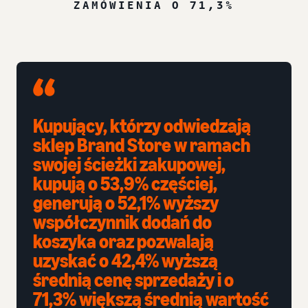
ZAMÓWIENIA O 71,3%
Kupujący, którzy odwiedzają
sklep Brand Store w ramach
swojej ścieżki zakupowej,
kupują o 53,9% częściej,
generują o 52,1% wyższy
współczynnik dodań do
koszyka oraz pozwalają
uzyskać o 42,4% wyższą
średnią cenę sprzedaży i o
71,3% większą średnią wartość