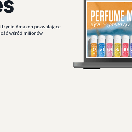
es
witrynie Amazon pozwalające
ność wśród milionów