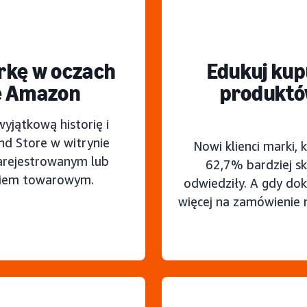
rkę w oczach
Edukuj kup
ie Amazon
produktów
yjątkową historię i
nd Store w witrynie
Nowi klienci marki, 
arejestrowanym lub
62,7% bardziej sk
kiem towarowym.
odwiedziły. A gdy do
więcej na zamówienie n