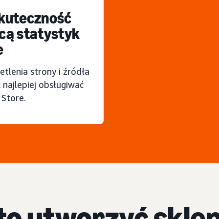
skuteczność
ą statystyk
e
etlenia strony i źródła
 najlepiej obsługiwać
 Store.
to utworzyć sklep