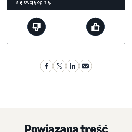
się swoją opinią.
Powiązana treść