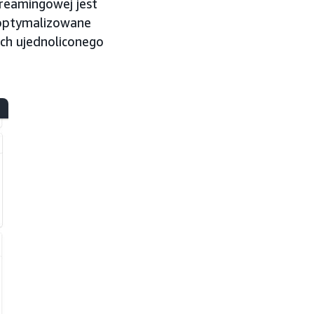
streamingowej jest
zoptymalizowane
mach ujednoliconego