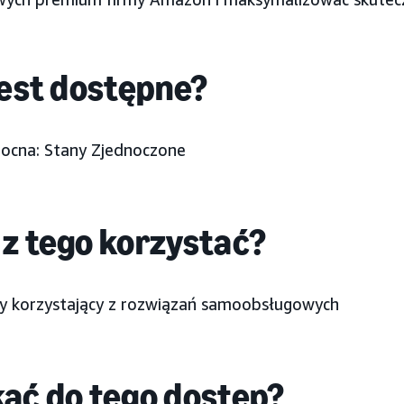
jest dostępne?
ocna: Stany Zjednoczone
z tego korzystać?
 korzystający z rozwiązań samoobsługowych
kać do tego dostęp?