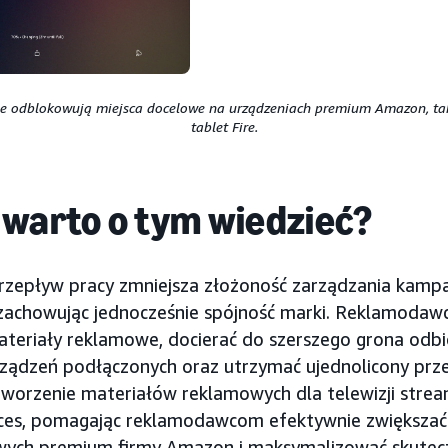
e odblokowują miejsca docelowe na urządzeniach premium Amazon, takic
tablet Fire.
 warto o tym wiedzieć?
rzepływ pracy zmniejsza złożoność zarządzania kamp
zachowując jednocześnie spójność marki. Reklamodaw
ateriały reklamowe, docierać do szerszego grona odb
urządzeń podłączonych oraz utrzymać ujednolicony prz
tworzenie materiałów reklamowych dla telewizji strea
oces, pomagając reklamodawcom efektywnie zwiększać
ych premium firmy Amazon i maksymalizować skutecz