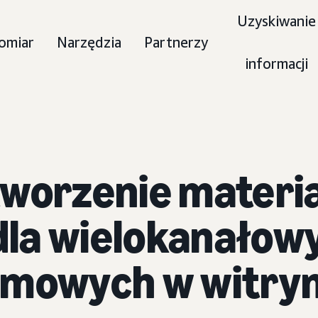
Uzyskiwanie
omiar
Narzędzia
Partnerzy
informacji
tworzenie materi
la wielokanałow
amowych w witry