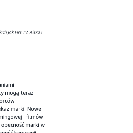
h jak Fire TV, Alexa i
aniami
cy mogą teraz
iorców
ekaz marki. Nowe
mingowej i filmów
 obecność marki w
ność kampanii.