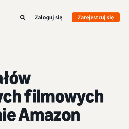
Zaloguj się
Zarejestruj się
ałów
ych filmowych
nie Amazon