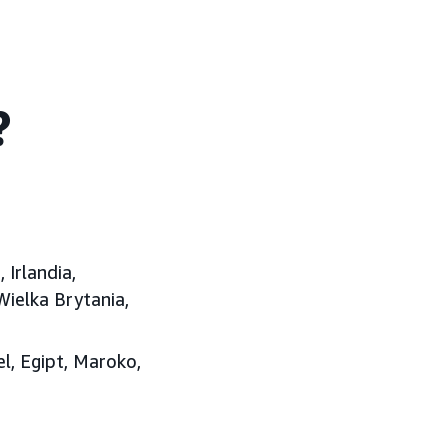
?
, Irlandia
,
Wielka Brytania,
ael, Egipt, Maroko,