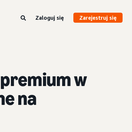
Zaloguj się
Zarejestruj się
w premium w
ne na