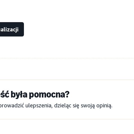
lizacji
eść była pomocna?
wadzić ulepszenia, dzieląc się swoją opinią.