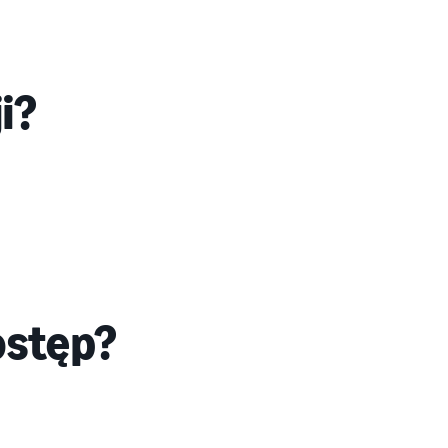
i?
ostęp?