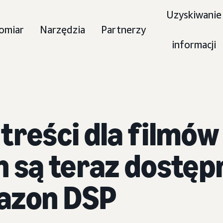
Uzyskiwanie
omiar
Narzędzia
Partnerzy
informacji
treści dla filmó
h są teraz dostęp
azon DSP