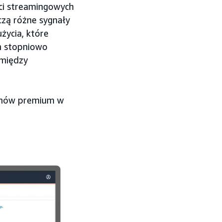
ści streamingowych
ączą różne sygnały
życia, które
m stopniowo
 między
ilmów premium w