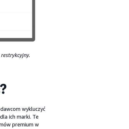
 restrykcyjny.
ć?
modawcom wykluczyć
la ich marki. Te
filmów premium w