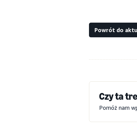
Powrót do aktua
Czy ta tr
Pomóż nam wpro