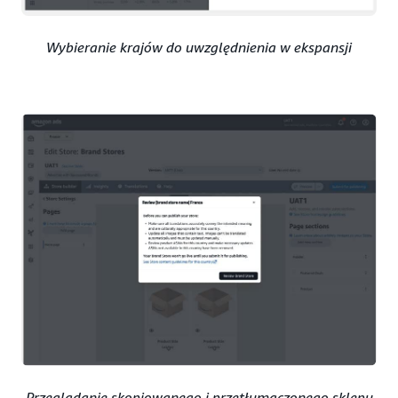
Wybieranie krajów do uwzględnienia w ekspansji
Przeglądanie skopiowanego i przetłumaczonego sklepu