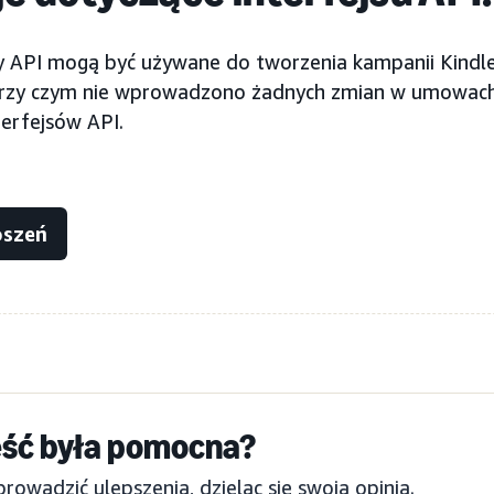
jsy API mogą być używane do tworzenia kampanii Kindl
rzy czym nie wprowadzono żadnych zmian w umowach 
erfejsów API.
oszeń
eść była pomocna?
wadzić ulepszenia, dzieląc się swoją opinią.