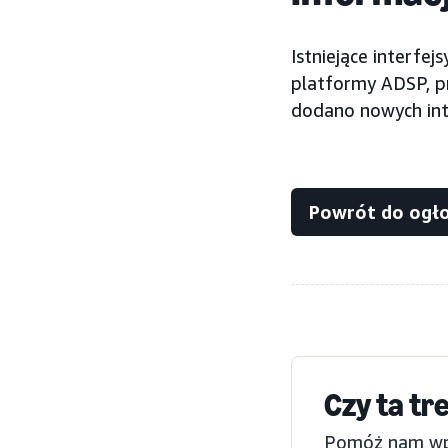
Istniejące interfe
platformy ADSP, p
dodano nowych int
Powrót do ogł
Czy ta tr
Pomóż nam wpro