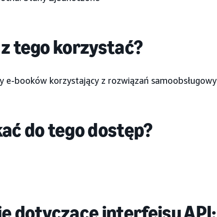
z tego korzystać?
 e-booków korzystający z rozwiązań samoobsługowy
kać do tego dostęp?
e dotyczące interfejsu API: