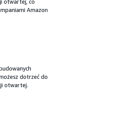
i otwartej, co
kampaniami Amazon
ozbudowanych
 możesz dotrzeć do
i otwartej.