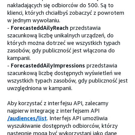
nakładających się odbiorców do 500. Są to
klienci, których chciałbyś zobaczyć z powrotem
w jednym wywołaniu.
-
ForecasteddAilyReach
przedstawia
szacunkową liczbę unikalnych urządzeń, do
których można dotrzeć we wszystkich typach
zasobów, gdy publiczność jest włączona do
kampanii.
-
ForecasteddAilyImpressions
przedstawia
szacunkową liczbę dostępnych wyświetleń we
wszystkich typach zasobów, gdy publiczność jest
uwzględniona w kampanii.
Aby korzystać z interfejsu API, zalecamy
najpierw integrację z interfejsem API
/audiences/list
. Interfejs API umożliwia
wyszukiwanie dostępnych odbiorców, którzy
następnie mogą być wykorzystani jako dane