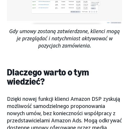
Gdy umowy zostaną zatwierdzone, klienci mogą
je przeglądać i natychmiast aktywować w
pozycjach zamówienia.
Dlaczego warto o tym
wiedzieć?
Dzięki nowej funkcji klienci Amazon DSP zyskują
możliwość samodzielnego proponowania
nowych umów, bez konieczności współpracy z
przedstawicielami Amazon Ads. Mogą odkrywać
dostępne umowy oferowane przez media