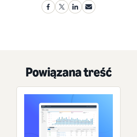
Powiązana treść