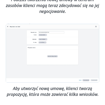
zasobów klienci mogą teraz zdecydować się na jej
negocjowanie.
Aby utworzyć nową umowę, klienci tworzą
propozycję, która może zawierać kilka wniosków.