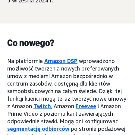
5 września 2024 r.
Co nowego?
Na platformie
Amazon DSP
wprowadzono
możliwość tworzenia nowych preferowanych
umów z mediami Amazon bezpośrednio w
centrum zasobów, dostępną dla klientów
samoobsługowych na całym świecie. Dzięki tej
funkcji klienci mogą teraz tworzyć nowe umowy
z Amazon
Twitch
, Amazon
Freevee
i Amazon
Prime Video z poziomu kart zawierających
odpowiednie stawki. Mogą oni konfigurować
segmentację odbiorców
po stronie podażowej