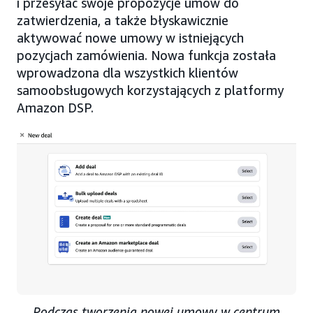
i przesyłać swoje propozycje umów do
zatwierdzenia, a także błyskawicznie
aktywować nowe umowy w istniejących
pozycjach zamówienia. Nowa funkcja została
wprowadzona dla wszystkich klientów
samoobsługowych korzystających z platformy
Amazon DSP.
Podczas tworzenia nowej umowy w centrum