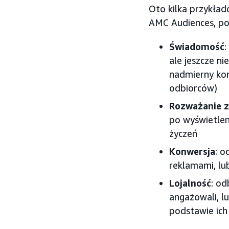
Oto kilka przykła
AMC Audiences, p
Świadomość
:
ale jeszcze ni
nadmierny kon
odbiorców)
Rozważanie 
po wyświetlen
życzeń
Konwersja
: o
reklamami, lub
Lojalność
: od
angażowali, l
podstawie ich