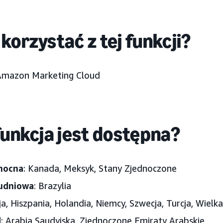
korzystać z tej funkcji?
Amazon Marketing Cloud
funkcja jest dostępna?
nocna
: Kanada, Meksyk, Stany Zjednoczone
udniowa
: Brazylia
cja, Hiszpania, Holandia, Niemcy, Szwecja, Turcja, Wielk
d
: Arabia Saudyjska, Zjednoczone Emiraty Arabskie