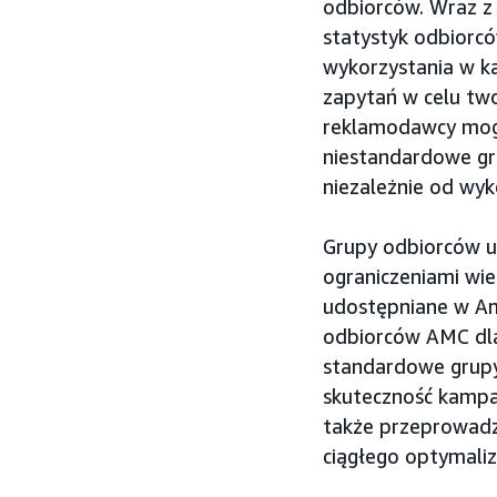
odbiorców. Wraz 
statystyk odbiorc
wykorzystania w k
zapytań w celu tw
reklamodawcy mogą
niestandardowe gru
niezależnie od wy
Grupy odbiorców u
ograniczeniami wie
udostępniane w A
odbiorców AMC dla
standardowe grup
skuteczność kampa
także przeprowadz
ciągłego optymali