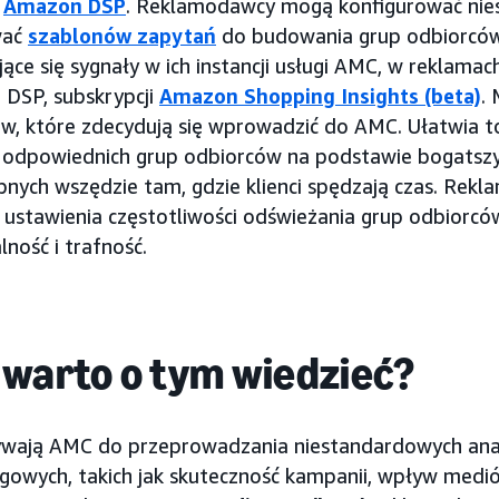
i
Amazon DSP
. Reklamodawcy mogą konfigurować ni
wać
szablonów zapytań
do budowania grup odbiorców
ujące się sygnały w ich instancji usługi AMC, w reklam
DSP, subskrypcji
Amazon Shopping Insights (beta)
.
ów, które zdecydują się wprowadzić do AMC. Ułatwia
j odpowiednich grup odbiorców na podstawie bogatsz
pnych wszędzie tam, gdzie klienci spędzają czas. Rek
ustawienia częstotliwości odświeżania grup odbiorcó
ność i trafność.
 warto o tym wiedzieć?
ają AMC do przeprowadzania niestandardowych anali
gowych, takich jak skuteczność kampanii, wpływ medió