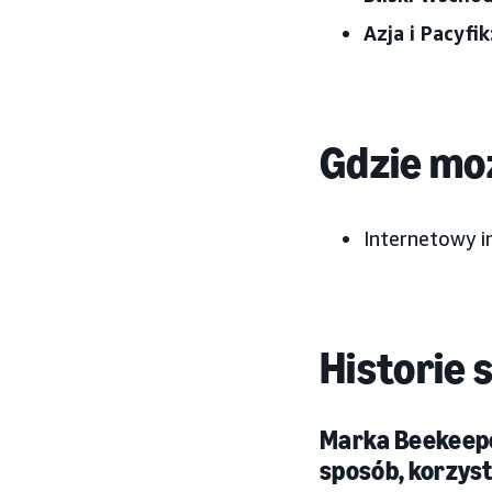
Azja i Pacyfik
Gdzie moż
Internetowy i
Historie 
Marka Beekeepe
sposób, korzys