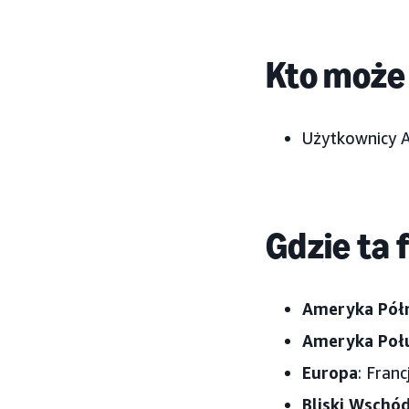
Kto może 
Użytkownicy 
Gdzie ta 
Ameryka Pół
Ameryka Poł
Europa
: Fran
Bliski Wschó