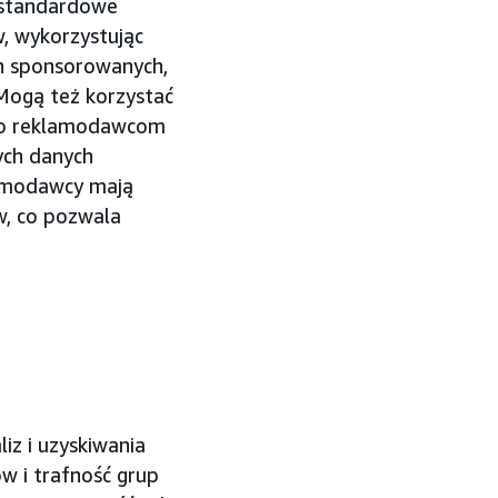
estandardowe
, wykorzystując
ach sponsorowanych,
 Mogą też korzystać
 to reklamodawcom
ych danych
lamodawcy mają
w, co pozwala
z i uzyskiwania
w i trafność grup