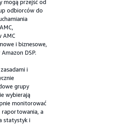
 mogą przejść od
rup odbiorców do
uchamiania
 AMC,
 w AMC
amowe i biznesowe,
w Amazon DSP.
zasadami i
ycznie
dowe grupy
e wybierają
pnie monitorować
 raportowania, a
statystyk i