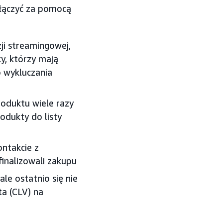
łączyć za pomocą
zji streamingowej,
cy, którzy mają
 wykluczania
roduktu wiele razy
odukty do listy
ontakcie z
finalizowali zakupu
ale ostatnio się nie
ta (CLV) na