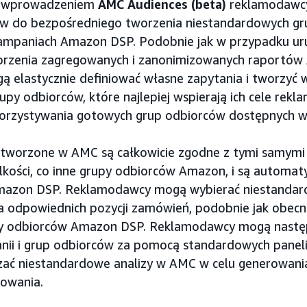
z wprowadzeniem
AMC Audiences (beta)
reklamodawcy
ów do bezpośredniego tworzenia niestandardowych g
ampaniach Amazon DSP. Podobnie jak w przypadku ur
orzenia zagregowanych i zanonimizowanych raportów
 elastycznie definiować własne zapytania i tworzyć
py odbiorców, które najlepiej wspierają ich cele rekl
korzystywania gotowych grup odbiorców dostępnych 
tworzone w AMC są całkowicie zgodne z tymi samymi 
lkości, co inne grupy odbiorców Amazon, i są automat
mazon DSP. Reklamodawcy mogą wybierać niestandar
 odpowiednich pozycji zamówień, podobnie jak obecni
y odbiorców Amazon DSP. Reklamodawcy mogą nastę
nii i grup odbiorców za pomocą standardowych paneli
ać niestandardowe analizy w AMC w celu generowania 
zowania.