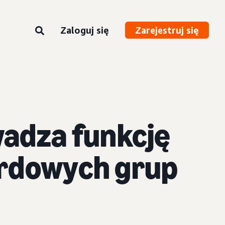
Zaloguj się
Zarejestruj się
adza funkcję
ardowych grup