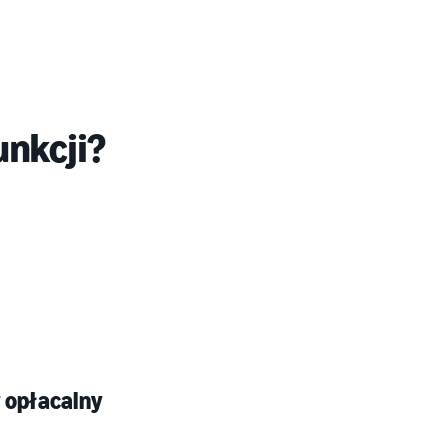
unkcji?
 opłacalny