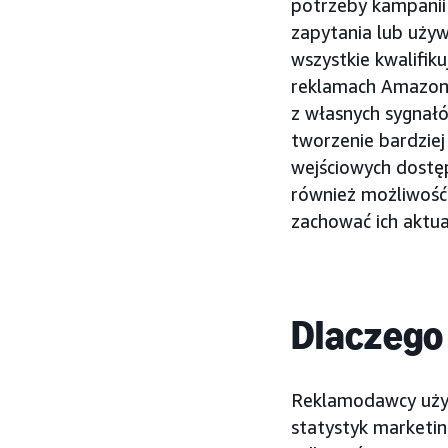
potrzeby kampani
zapytania lub uży
wszystkie kwalifik
reklamach Amazon 
z własnych sygnał
tworzenie bardzie
wejściowych dostę
również możliwość 
zachować ich aktual
Dlaczego
Reklamodawcy używ
statystyk marketin