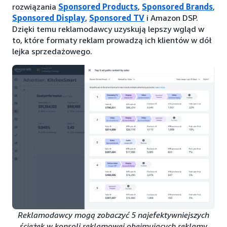
rozwiązania
Sponsored Products
,
Sponsored Brands
,
Sponsored Display
,
Sponsored TV
i Amazon DSP.
Dzięki temu reklamodawcy uzyskują lepszy wgląd w
to, które formaty reklam prowadzą ich klientów w dół
lejka sprzedażowego.
Reklamodawcy mogą zobaczyć 5 najefektywniejszych
ścieżek w konsoli reklamowej obejmujących reklamy