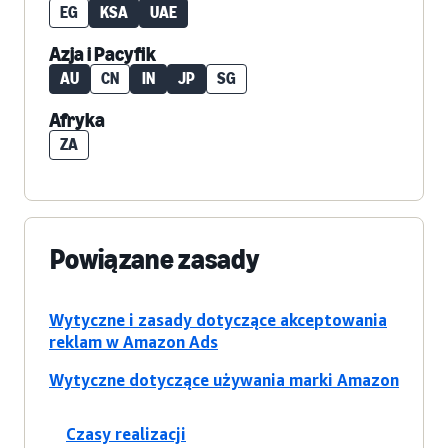
EG
KSA
UAE
Azja i Pacyfik
AU
CN
IN
JP
SG
Afryka
ZA
Powiązane zasady
Wytyczne i zasady dotyczące akceptowania
reklam w Amazon Ads
Wytyczne dotyczące używania marki Amazon
Czasy realizacji