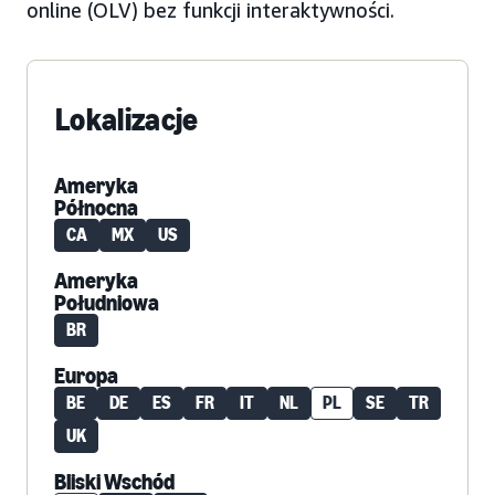
online (OLV) bez funkcji interaktywności.
Lokalizacje
Ameryka
Północna
CA
MX
US
Ameryka
Południowa
BR
Europa
BE
DE
ES
FR
IT
NL
PL
SE
TR
UK
Bliski Wschód