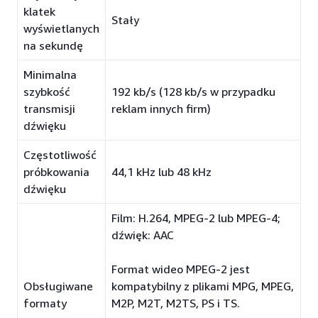
klatek
Stały
wyświetlanych
na sekundę
Minimalna
szybkość
192 kb/s (128 kb/s w przypadku
transmisji
reklam innych firm)
dźwięku
Częstotliwość
próbkowania
44,1 kHz lub 48 kHz
dźwięku
Film: H.264, MPEG-2 lub MPEG-4;
dźwięk: AAC
Format wideo MPEG-2 jest
Obsługiwane
kompatybilny z plikami MPG, MPEG,
formaty
M2P, M2T, M2TS, PS i TS.